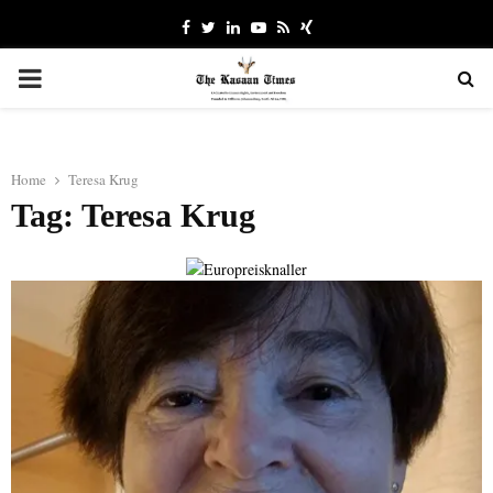
Facebook
Twitter
Linkedin
Youtube
Rss
Xing
PRIMARY
MENU
Home
Teresa Krug
Tag: Teresa Krug