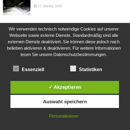
12. Oktober 2020
Wir verwenden technisch notwendige Cookies auf unserer
Die Geschichte der Kubushäuser
Webseite sowie externe Dienste. Standardmäßig sind alle
9. Juli 2018
externen Dienste deaktiviert. Sie können diese jedoch nach
belieben aktivieren & deaktivieren. Für weitere Informationen
lesen Sie unsere Datenschutzbestimmungen.
Was ist denn das? -Mars „SOL 735“ Rover Curiosity
24. November 2015
Essenziell
Statistiken
✓ Akzeptieren
Die Brexit-Lüge (1/8 Teil)
Diese Website verwendet Cookies. Durch die weitere Nutzung dieser
3. November 2019
Auswahl speichern
Website stimmst du der Verwendung von Cookies zu.
IN ORDNUNG
Personalisieren
Die Straße radikalisiert jeden Tag ein Stückchen
mehr