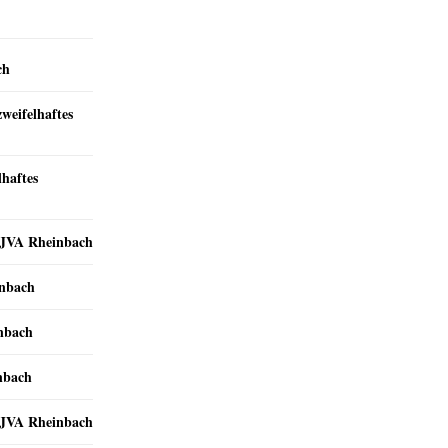
ch
zweifelhaftes
lhaftes
r JVA Rheinbach
inbach
inbach
nbach
r JVA Rheinbach