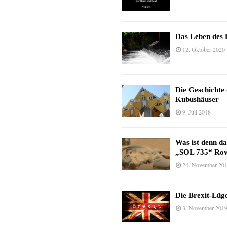
Das Leben des 
12. Oktober 2020
Die Geschichte
Kubushäuser
9. Juli 2018
Was ist denn d
„SOL 735“ Rov
24. November 20
Die Brexit-Lüge
3. November 201