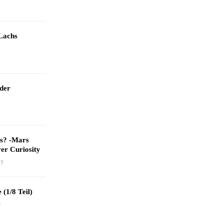
Lachs
 der
as? -Mars
er Curiosity
15
 (1/8 Teil)
9