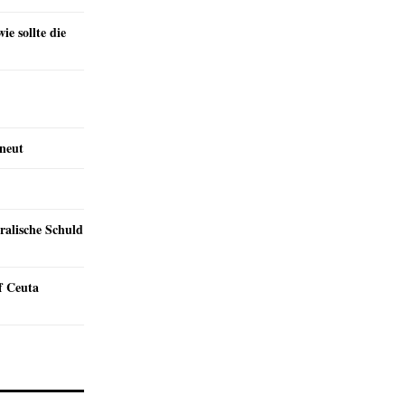
e sollte die
rneut
ralische Schuld
f Ceuta