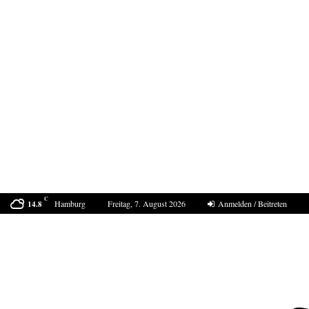
C
Hamburg
Freitag, 7. August 2026
Anmelden / Beitreten
14.8
Der Sommer 2040 in Europa