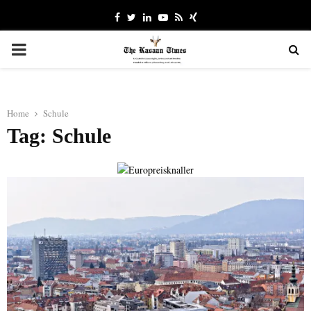
Facebook
Twitter
Linkedin
Youtube
Rss
Xing
PRIMARY
MENU
Home
Schule
Tag: Schule