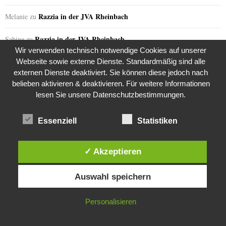
Razzia in der JVA Rheinbach
Melanie
zu
Razzia in der JVA Rheinbach
Sabine
zu
Wir verwenden technisch notwendige Cookies auf unserer
the kasaan times
Riza Kosar’s zweifelhaftes Angebot…
Webseite sowie externe Dienste. Standardmäßig sind alle
zu
externen Dienste deaktiviert. Sie können diese jedoch nach
belieben aktivieren & deaktivieren. Für weitere Informationen
the kasaan times
Riza Kosar’s zweifelhaftes Angebot…
zu
lesen Sie unsere Datenschutzbestimmungen.
the kasaan times
Riza Kosar’s zweifelhaftes Angebot…
zu
Essenziell
Statistiken
the kasaan times
Riza Kosar’s zweifelhaftes Angebot…
zu
✓ Akzeptieren
the kasaan times
Riza Kosar’s zweifelhaftes Angebot…
zu
Diese Website verwendet Cookies. Durch die weitere Nutzung dieser
Auswahl speichern
Website stimmst du der Verwendung von Cookies zu.
GERN GELESEN
IN ORDNUNG
Personalisieren