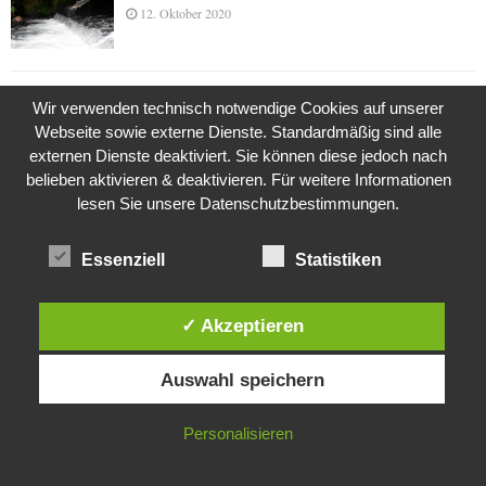
12. Oktober 2020
Die Geschichte der Kubushäuser
Wir verwenden technisch notwendige Cookies auf unserer
9. Juli 2018
Webseite sowie externe Dienste. Standardmäßig sind alle
externen Dienste deaktiviert. Sie können diese jedoch nach
belieben aktivieren & deaktivieren. Für weitere Informationen
lesen Sie unsere Datenschutzbestimmungen.
Was ist denn das? -Mars „SOL 735“ Rover Curiosity
24. November 2015
Essenziell
Statistiken
✓ Akzeptieren
Die Brexit-Lüge (1/8 Teil)
3. November 2019
Diese Website verwendet Cookies. Durch die weitere Nutzung dieser
Auswahl speichern
Website stimmst du der Verwendung von Cookies zu.
IN ORDNUNG
Personalisieren
Die Straße radikalisiert jeden Tag ein Stückchen
mehr
26. Oktober 2015