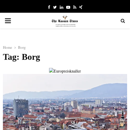
Facebook
Twitter
Linkedin
Youtube
Rss
Xing
PRIMARY
MENU
Home
Borg
Tag: Borg