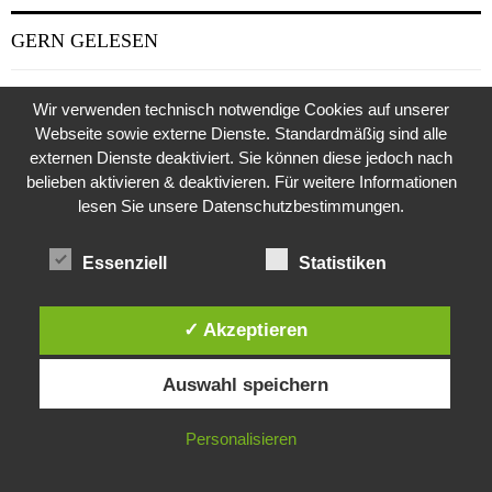
GERN GELESEN
Wir verwenden technisch notwendige Cookies auf unserer
Webseite sowie externe Dienste. Standardmäßig sind alle
externen Dienste deaktiviert. Sie können diese jedoch nach
belieben aktivieren & deaktivieren. Für weitere Informationen
lesen Sie unsere Datenschutzbestimmungen.
Essenziell
Statistiken
✓ Akzeptieren
Diese Website verwendet Cookies. Durch die weitere Nutzung dieser
Auswahl speichern
Website stimmst du der Verwendung von Cookies zu.
Weitere Suche nach der Identität der Isdal-Frau –
Jugoslavijo, dobar dan
IN ORDNUNG
Personalisieren
24. Juli 2020
0