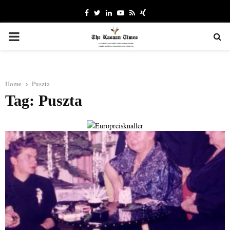
Facebook
Twitter
Linkedin
Youtube
Rss
Xing
PRIMARY
MENU
Home
Puszta
Tag: Puszta