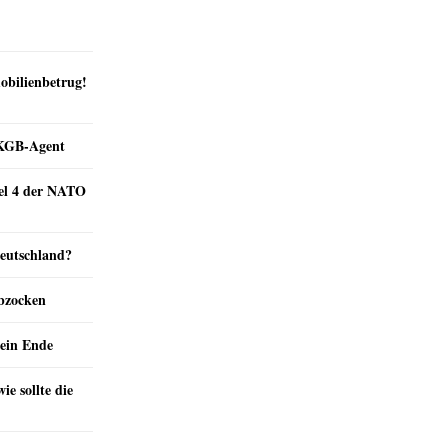
obilienbetrug!
e KGB-Agent
kel 4 der NATO
Deutschland?
abzocken
ein Ende
e sollte die