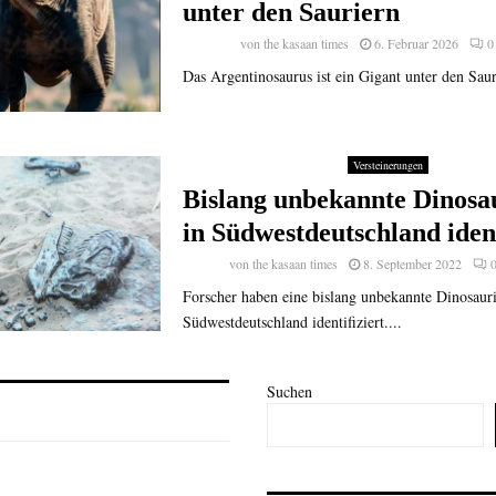
unter den Sauriern
von
the kasaan times
6. Februar 2026
0
Das Argentinosaurus ist ein Gigant unter den Saur
Versteinerungen
Bislang unbekannte Dinosa
in Südwestdeutschland ident
von
the kasaan times
8. September 2022
Forscher haben eine bislang unbekannte Dinosauri
Südwestdeutschland identifiziert....
Suchen