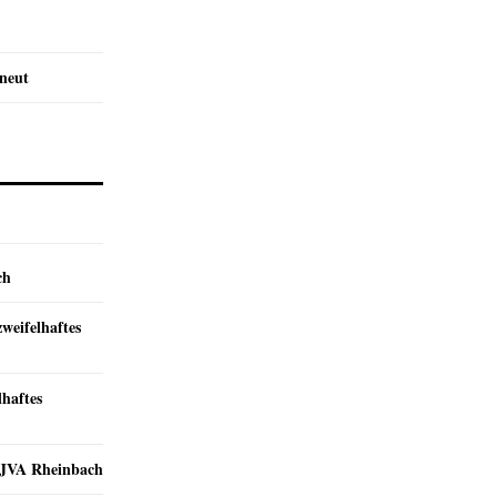
rneut
ch
zweifelhaftes
lhaftes
r JVA Rheinbach