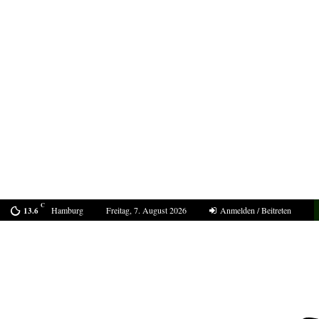
C
Hamburg
Freitag, 7. August 2026
Anmelden / Beitreten
13.6
Bestell-Scam – eine neue Masche