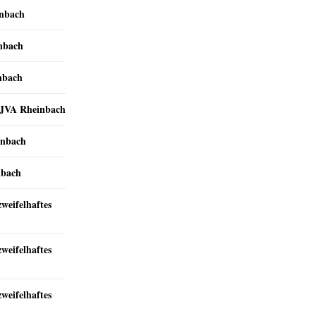
inbach
inbach
nbach
r JVA Rheinbach
inbach
nbach
zweifelhaftes
zweifelhaftes
zweifelhaftes