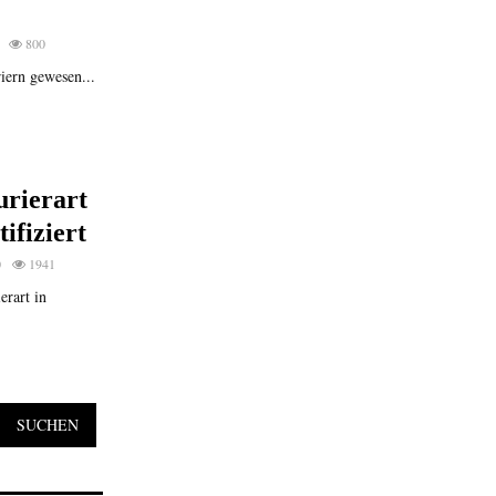
800
iern gewesen...
urierart
ifiziert
0
1941
erart in
SUCHEN