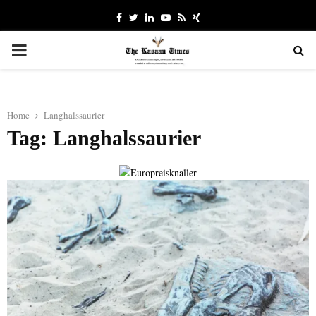
Facebook
Twitter
Linkedin
Youtube
Rss
Xing
PRIMARY
MENU
Home
Langhalssaurier
Tag: Langhalssaurier