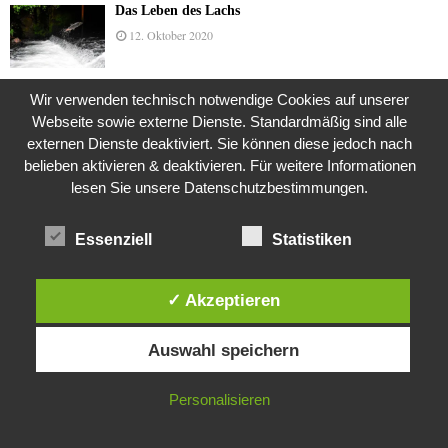
Das Leben des Lachs
12. Oktober 2020
Wir verwenden technisch notwendige Cookies auf unserer
Die Geschichte der Kubushäuser
Webseite sowie externe Dienste. Standardmäßig sind alle
9. Juli 2018
externen Dienste deaktiviert. Sie können diese jedoch nach
belieben aktivieren & deaktivieren. Für weitere Informationen
lesen Sie unsere Datenschutzbestimmungen.
Was ist denn das? -Mars „SOL 735“ Rover Curiosity
Essenziell
Statistiken
24. November 2015
✓ Akzeptieren
Die Brexit-Lüge (1/8 Teil)
Diese Website verwendet Cookies. Durch die weitere Nutzung dieser
3. November 2019
Auswahl speichern
Website stimmst du der Verwendung von Cookies zu.
IN ORDNUNG
Personalisieren
Die Straße radikalisiert jeden Tag ein Stückchen
mehr