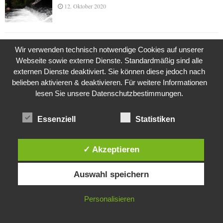
12. Oktober 2020
Die Geschichte der Kubushäuser
Wir verwenden technisch notwendige Cookies auf unserer
9. Juli 2018
Webseite sowie externe Dienste. Standardmäßig sind alle
externen Dienste deaktiviert. Sie können diese jedoch nach
belieben aktivieren & deaktivieren. Für weitere Informationen
lesen Sie unsere Datenschutzbestimmungen.
Was ist denn das? -Mars „SOL 735“ Rover Curiosity
24. November 2015
Essenziell
Statistiken
✓ Akzeptieren
Die Brexit-Lüge (1/8 Teil)
3. November 2019
Diese Website verwendet Cookies. Durch die weitere Nutzung dieser
Auswahl speichern
Website stimmst du der Verwendung von Cookies zu.
IN ORDNUNG
Personalisieren
Die Straße radikalisiert jeden Tag ein Stückchen
mehr
26. Oktober 2015