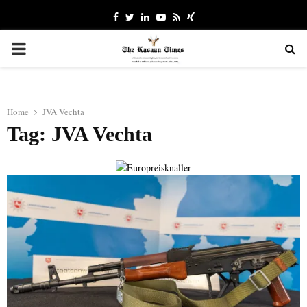
Facebook
Twitter
Linkedin
Youtube
Rss
Xing
PRIMARY
MENU
Home
JVA Vechta
Tag: JVA Vechta