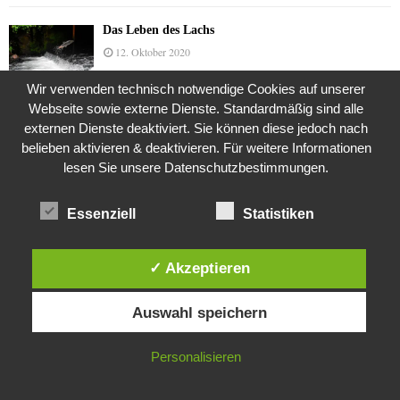
Das Leben des Lachs
12. Oktober 2020
Wir verwenden technisch notwendige Cookies auf unserer
Webseite sowie externe Dienste. Standardmäßig sind alle
Die Geschichte der Kubushäuser
externen Dienste deaktiviert. Sie können diese jedoch nach
9. Juli 2018
belieben aktivieren & deaktivieren. Für weitere Informationen
lesen Sie unsere Datenschutzbestimmungen.
Essenziell
Statistiken
Was ist denn das? -Mars „SOL 735“ Rover Curiosity
24. November 2015
✓ Akzeptieren
Diese Website verwendet Cookies. Durch die weitere Nutzung dieser
Die Brexit-Lüge (1/8 Teil)
Auswahl speichern
Website stimmst du der Verwendung von Cookies zu.
3. November 2019
IN ORDNUNG
Personalisieren