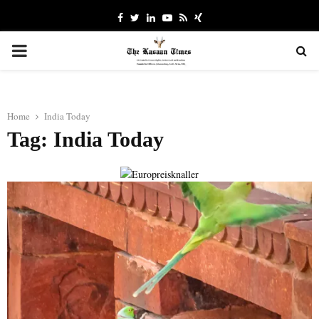
Facebook
Twitter
Linkedin
Youtube
Rss
Xing
PRIMARY
MENU
Home
India Today
Tag: India Today