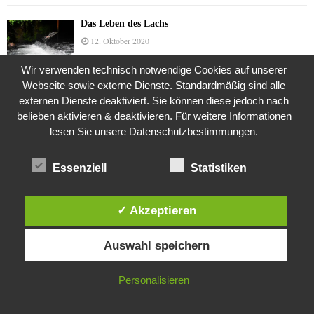
Das Leben des Lachs
12. Oktober 2020
Wir verwenden technisch notwendige Cookies auf unserer
Webseite sowie externe Dienste. Standardmäßig sind alle
Die Geschichte der Kubushäuser
externen Dienste deaktiviert. Sie können diese jedoch nach
9. Juli 2018
belieben aktivieren & deaktivieren. Für weitere Informationen
lesen Sie unsere Datenschutzbestimmungen.
Essenziell
Statistiken
Was ist denn das? -Mars „SOL 735“ Rover Curiosity
24. November 2015
✓ Akzeptieren
Diese Website verwendet Cookies. Durch die weitere Nutzung dieser
Die Brexit-Lüge (1/8 Teil)
Auswahl speichern
Website stimmst du der Verwendung von Cookies zu.
3. November 2019
IN ORDNUNG
Personalisieren