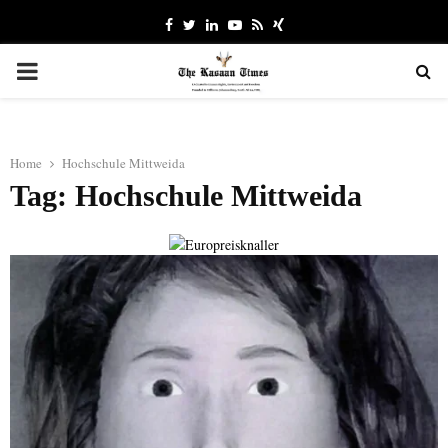
Facebook
Twitter
Linkedin
Youtube
Rss
Xing
PRIMARY
MENU
Home
Hochschule Mittweida
Tag: Hochschule Mittweida