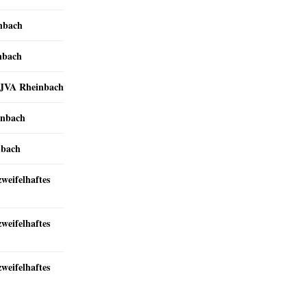
inbach
nbach
r JVA Rheinbach
inbach
nbach
zweifelhaftes
zweifelhaftes
zweifelhaftes