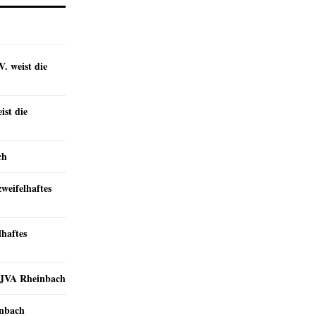
. weist die
st die
ch
zweifelhaftes
lhaftes
r JVA Rheinbach
inbach