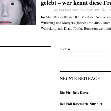
gelebt – wer kennt diese F
von
the kasaan times
7. März 2019
1
Im Mai 1988 stellte der ICE V auf der Neubaustr
Würzburg und Mottgers (Hessen) mit 406,9 km/h
Weltrekord auf. Klaus Töpfer, Bundesumweltminis
Suchen
NEUSTE BEITRÄGE
Die Piri-Reis Karte
Der Fall Rosemarie Nitribitt