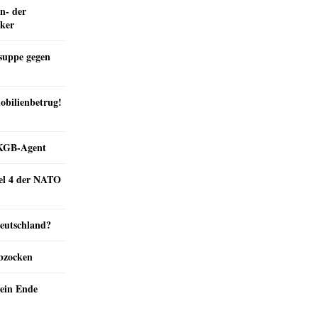
n- der
nker
suppe gegen
obilienbetrug!
e KGB-Agent
kel 4 der NATO
Deutschland?
abzocken
ein Ende