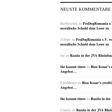
NEUSTE KOMMENTARE
ProDogRomania e.V
Barthoschek
zu
moralische Schuld dem Leser zu
ProDogRomania e.V. wei
Zeltner
zu
moralische Schuld dem Leser zu
Razzia in der JVA Rheinba
Joy
zu
the kasaan times
Riza Kosar’s 
zu
Angebot…
Riza Kosar’s zweife
EarnMoney
zu
Angebot…
the kasaan times
Razzia in de
zu
Razzia in der JVA Rhe
Claudia
zu