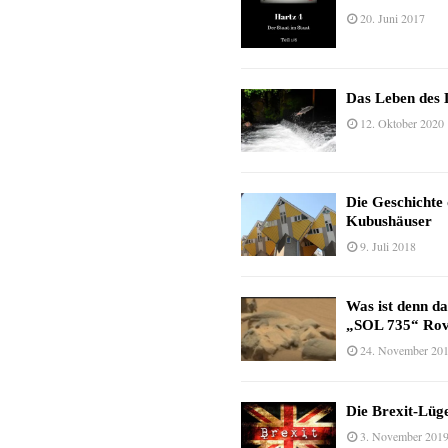
20. Juni 2017
Das Leben des 
12. Oktober 2020
Die Geschichte
Kubushäuser
9. Juli 2018
Was ist denn d
„SOL 735“ Rov
24. November 20
Die Brexit-Lüge
3. November 201