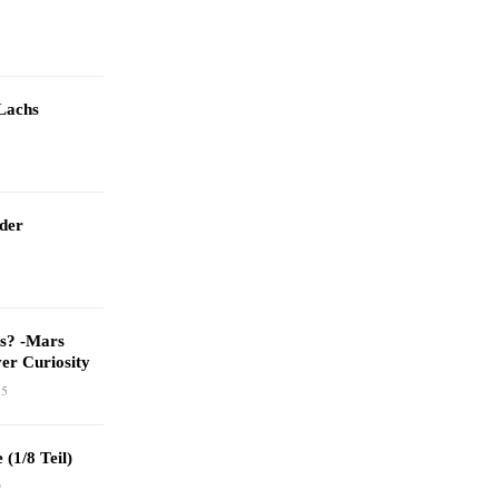
Lachs
 der
as? -Mars
er Curiosity
15
 (1/8 Teil)
9