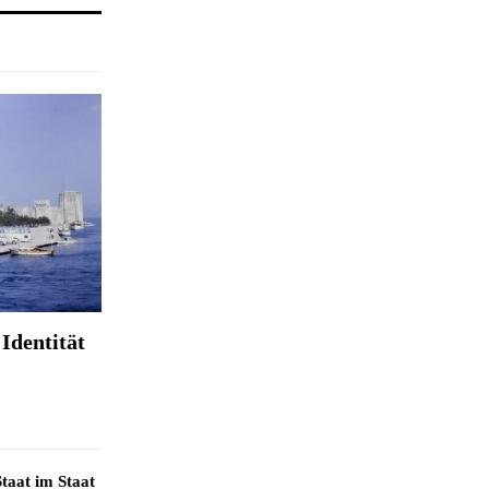
Identität
taat im Staat