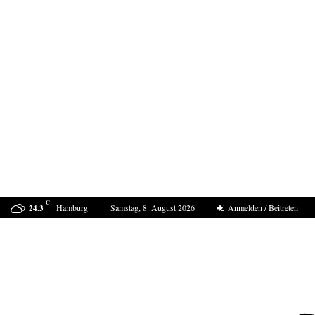
C
Hamburg
Samstag, 8. August 2026
Anmelden / Beitreten
24.3
Mordfall Weimar- 40 Jahre und kein Ende