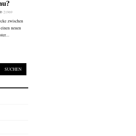
rau?
21969
ecke zwischen
 einen neuen
ter...
SUCHEN