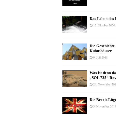
Das Leben des 
12. Oktober 2020
Die Geschichte
Kubushäuser
9. Juli 2018
Was ist denn d
„SOL 735“ Rov
24. November 20
Die Brexit-Lüge
3. November 201