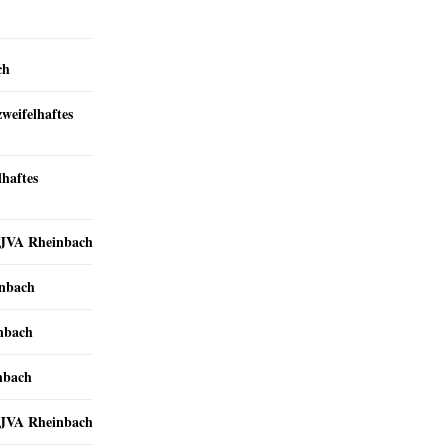
ch
zweifelhaftes
lhaftes
r JVA Rheinbach
inbach
inbach
nbach
r JVA Rheinbach