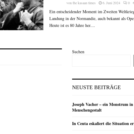
von
the kasaan times
6. Juni 2024
0
Ein entscheidender Moment im Zweiten Weltkrieg
Landung in der Normandie, auch bekannt als Ope
Heute ist es 80 Jahre her....
Suchen
NEUSTE BEITRÄGE
Joseph Vacher – ein Monstrum in
Menschengestalt
In Ceuta eskaliert die Situation e