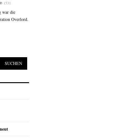
1531
 war die
ration Overlord.
SUCHEN
rneut