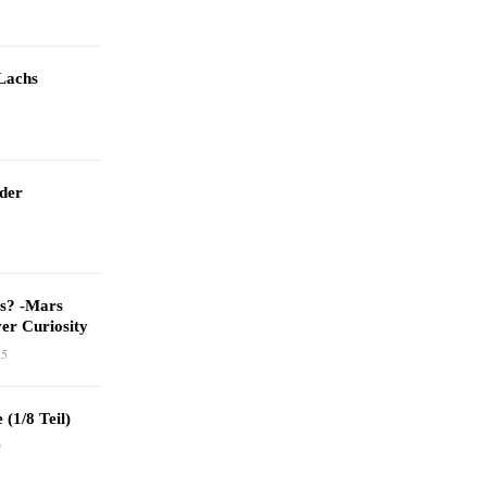
Lachs
 der
as? -Mars
er Curiosity
15
 (1/8 Teil)
9