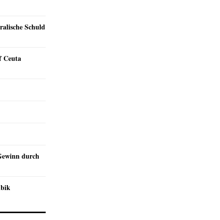
ralische Schuld
f Ceuta
Gewinn durch
mbik