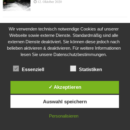
12. Oktober 2020
Die Geschichte der Kubushäuser
Wir verwenden technisch notwendige Cookies auf unserer
9. Juli 2018
Webseite sowie externe Dienste. Standardmäßig sind alle
externen Dienste deaktiviert. Sie können diese jedoch nach
belieben aktivieren & deaktivieren. Für weitere Informationen
lesen Sie unsere Datenschutzbestimmungen.
Was ist denn das? -Mars „SOL 735“ Rover Curiosity
24. November 2015
Essenziell
Statistiken
Die Brexit-Lüge (1/8 Teil)
✓ Akzeptieren
3. November 2019
Diese Website verwendet Cookies. Durch die weitere Nutzung dieser
Auswahl speichern
Website stimmst du der Verwendung von Cookies zu.
IN ORDNUNG
Die Straße radikalisiert jeden Tag ein Stückchen
Personalisieren
mehr
26. Oktober 2015