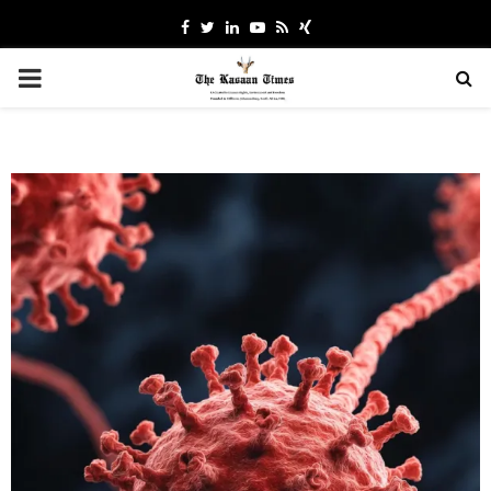
Facebook
Twitter
Linkedin
Youtube
Rss
Xing
PRIMARY
MENU