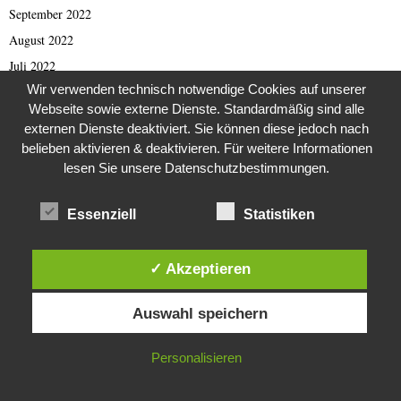
September 2022
August 2022
Juli 2022
Wir verwenden technisch notwendige Cookies auf unserer
Juni 2022
Webseite sowie externe Dienste. Standardmäßig sind alle
Mai 2022
externen Dienste deaktiviert. Sie können diese jedoch nach
April 2022
belieben aktivieren & deaktivieren. Für weitere Informationen
lesen Sie unsere Datenschutzbestimmungen.
März 2022
Februar 2022
Essenziell
Statistiken
Januar 2022
Dezember 2021
✓ Akzeptieren
November 2021
Diese Website verwendet Cookies. Durch die weitere Nutzung dieser
Oktober 2021
Auswahl speichern
Website stimmst du der Verwendung von Cookies zu.
September 2021
August 2021
IN ORDNUNG
Personalisieren
Juli 2021