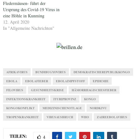
Fledermäusen- führt der
Ursprung des Covid-19 Virus in
eine Höhle in Kunming
12. April 2020
In "Allgemeine Nachrichten"
AFRIKAVIRUS
BUNDIBUGYOVIRUS
DEMOKRATISCHEREPUBLIKKONGO
EBOLA
EBOLAFIEBER
EBOLAIMPFSTOFF
EPIDEMIE
FILOVIRUS
GESUNDHEITSKRISE
HÄMORRHAGISCHESFIEBER
INFEKTIONSKRANKHEIT
ITURIPROVINZ
KONGO
KONGOKONFLIKT
MEDIZINISCHENOTLAGE
NORDKIVU
TROPENKRANKHEIT
VIRUSAUSBRUCH
WHO
ZAIREEBOLAVIRUS
TEILEN:
4