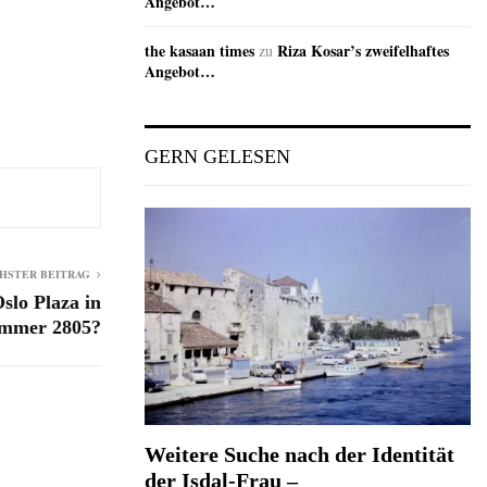
Angebot…
the kasaan times
Riza Kosar’s zweifelhaftes
zu
Angebot…
GERN GELESEN
HSTER BEITRAG
slo Plaza in
mmer 2805?
Weitere Suche nach der Identität
der Isdal-Frau –