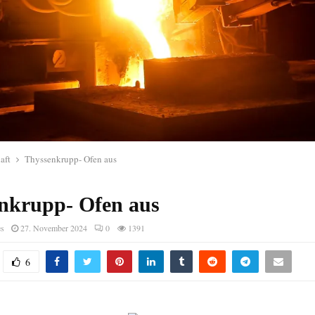
aft
Thyssenkrupp- Ofen aus
nkrupp- Ofen aus
es
27. November 2024
0
1391
6