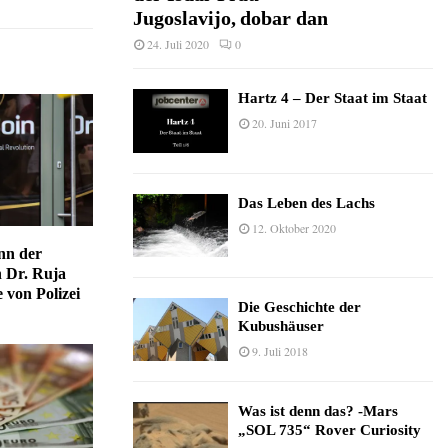
Jugoslavijo, dobar dan
24. Juli 2020
0
Hartz 4 – Der Staat im Staat
20. Juni 2017
Das Leben des Lachs
12. Oktober 2020
nn der
 Dr. Ruja
 von Polizei
Die Geschichte der
Kubushäuser
9. Juli 2018
Was ist denn das? -Mars
„SOL 735“ Rover Curiosity