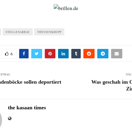
STELLENABBAU
THYSSENKRUPP
6
EITRAG
NÄC
enböcke sollen deportiert
Was geschah im O
Zi
the kasaan times