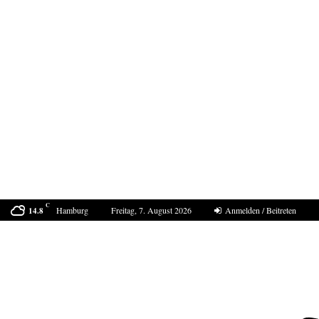
C
Hamburg
Freitag, 7. August 2026
Anmelden / Beitreten
14.8
Der Sommer 2040 in Europa