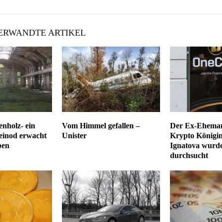
RWANDTE ARTIKEL
nholz- ein
Vom Himmel gefallen –
Der Ex-Ehema
leinod erwacht
Unister
Krypto Königin
ben
Ignatova wurde
durchsucht