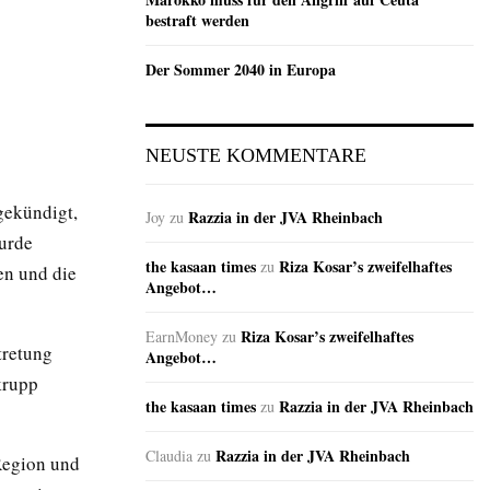
bestraft werden
Der Sommer 2040 in Europa
NEUSTE KOMMENTARE
gekündigt,
Razzia in der JVA Rheinbach
Joy
zu
urde
the kasaan times
Riza Kosar’s zweifelhaftes
zu
en und die
Angebot…
Riza Kosar’s zweifelhaftes
EarnMoney
zu
tretung
Angebot…
krupp
the kasaan times
Razzia in der JVA Rheinbach
zu
Razzia in der JVA Rheinbach
Claudia
zu
Region und