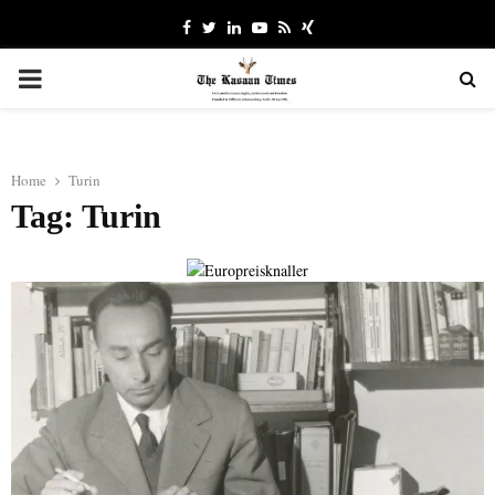
Facebook
Twitter
Linkedin
Youtube
Rss
Xing
PRIMARY
MENU
Home
Turin
Tag: Turin