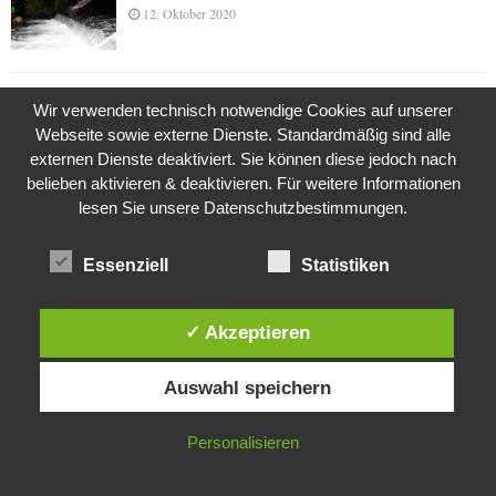
12. Oktober 2020
Die Geschichte der Kubushäuser
Wir verwenden technisch notwendige Cookies auf unserer
9. Juli 2018
Webseite sowie externe Dienste. Standardmäßig sind alle
externen Dienste deaktiviert. Sie können diese jedoch nach
belieben aktivieren & deaktivieren. Für weitere Informationen
lesen Sie unsere Datenschutzbestimmungen.
Was ist denn das? -Mars „SOL 735“ Rover Curiosity
24. November 2015
Essenziell
Statistiken
✓ Akzeptieren
Die Brexit-Lüge (1/8 Teil)
3. November 2019
Diese Website verwendet Cookies. Durch die weitere Nutzung dieser
Auswahl speichern
Website stimmst du der Verwendung von Cookies zu.
IN ORDNUNG
Personalisieren
Die Straße radikalisiert jeden Tag ein Stückchen
mehr
26. Oktober 2015