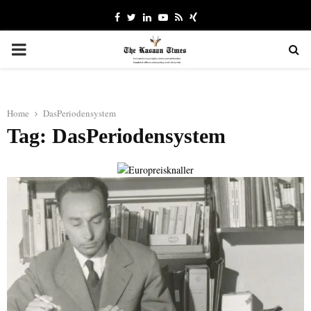
Facebook
Twitter
Linkedin
Youtube
Rss
Xing
PRIMARY
MENU
Home
DasPeriodensystem
Tag: DasPeriodensystem