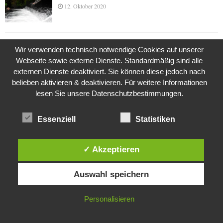
12. Oktober 2020
Die Geschichte der Kubushäuser
Wir verwenden technisch notwendige Cookies auf unserer
9. Juli 2018
Webseite sowie externe Dienste. Standardmäßig sind alle
externen Dienste deaktiviert. Sie können diese jedoch nach
belieben aktivieren & deaktivieren. Für weitere Informationen
lesen Sie unsere Datenschutzbestimmungen.
Was ist denn das? -Mars „SOL 735“ Rover Curiosity
24. November 2015
Essenziell
Statistiken
✓ Akzeptieren
Die Brexit-Lüge (1/8 Teil)
3. November 2019
Diese Website verwendet Cookies. Durch die weitere Nutzung dieser
Auswahl speichern
Website stimmst du der Verwendung von Cookies zu.
IN ORDNUNG
Personalisieren
Die Straße radikalisiert jeden Tag ein Stückchen
mehr
26. Oktober 2015