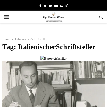
Facebook
Twitter
Linkedin
Youtube
Rss
Xing
PRIMARY
MENU
Home
ItalienischerSchriftsteller
Tag: ItalienischerSchriftsteller