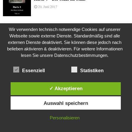
20. Juni 2017
Wir verwenden technisch notwendige Cookies auf unserer
Das Leben des Lachs
Webseite sowie externe Dienste. Standardmäßig sind alle
12. Oktober 2020
externen Dienste deaktiviert. Sie können diese jedoch nach
belieben aktivieren & deaktivieren. Für weitere Informationen
lesen Sie unsere Datenschutzbestimmungen.
Die Geschichte der Kubushäuser
9. Juli 2018
Essenziell
Statistiken
✓ Akzeptieren
Was ist denn das? -Mars „SOL 735“ Rover Curiosity
Diese Website verwendet Cookies. Durch die weitere Nutzung dieser
24. November 2015
Auswahl speichern
Website stimmst du der Verwendung von Cookies zu.
IN ORDNUNG
Personalisieren
Die Brexit-Lüge (1/8 Teil)
3. November 2019