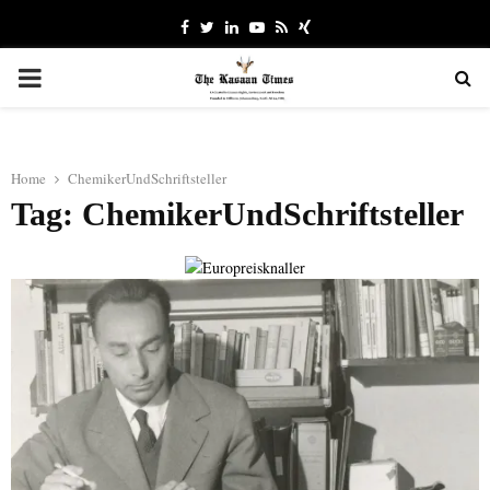
Facebook
Twitter
Linkedin
Youtube
Rss
Xing
PRIMARY
MENU
Home
ChemikerUndSchriftsteller
Tag: ChemikerUndSchriftsteller