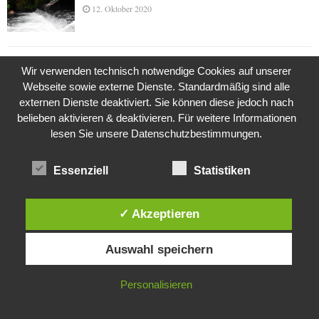
12. Oktober 2020
Die Geschichte der Kubushäuser
Wir verwenden technisch notwendige Cookies auf unserer
9. Juli 2018
Webseite sowie externe Dienste. Standardmäßig sind alle
externen Dienste deaktiviert. Sie können diese jedoch nach
belieben aktivieren & deaktivieren. Für weitere Informationen
lesen Sie unsere Datenschutzbestimmungen.
Was ist denn das? -Mars „SOL 735“ Rover Curiosity
24. November 2015
Essenziell
Statistiken
✓ Akzeptieren
Die Brexit-Lüge (1/8 Teil)
3. November 2019
Diese Website verwendet Cookies. Durch die weitere Nutzung dieser
Auswahl speichern
Website stimmst du der Verwendung von Cookies zu.
IN ORDNUNG
Personalisieren
Die Straße radikalisiert jeden Tag ein Stückchen
mehr
26. Oktober 2015