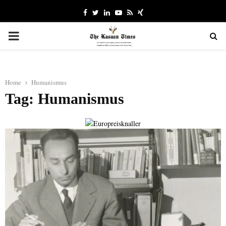
Facebook
Twitter
Linkedin
Youtube
Rss
Xing
PRIMARY
MENU
Home
Humanismus
Tag: Humanismus