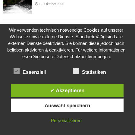
12. Oktober 2020
Die Geschichte der Kubushäuser
Wir verwenden technisch notwendige Cookies auf unserer
9. Juli 2018
Webseite sowie externe Dienste. Standardmäßig sind alle
externen Dienste deaktiviert. Sie können diese jedoch nach
belieben aktivieren & deaktivieren. Für weitere Informationen
lesen Sie unsere Datenschutzbestimmungen.
Was ist denn das? -Mars „SOL 735“ Rover Curiosity
24. November 2015
Essenziell
Statistiken
✓ Akzeptieren
Die Brexit-Lüge (1/8 Teil)
3. November 2019
Diese Website verwendet Cookies. Durch die weitere Nutzung dieser
Auswahl speichern
Website stimmst du der Verwendung von Cookies zu.
IN ORDNUNG
Personalisieren
Die Straße radikalisiert jeden Tag ein Stückchen
mehr
26. Oktober 2015