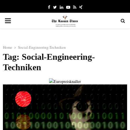
Facebook
Twitter
Linkedin
Youtube
Rss
Xing
PRIMARY
MENU
Home
Social-Engineering-Techniken
Tag: Social-Engineering-
Techniken