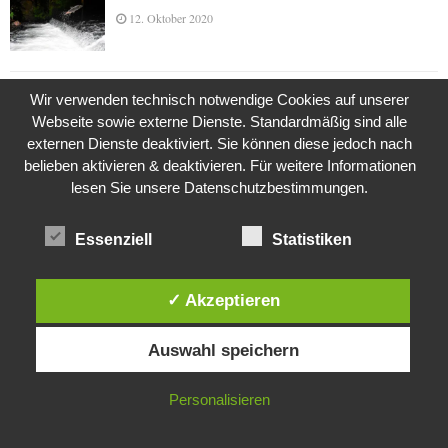
12. Oktober 2020
Die Geschichte der Kubushäuser
Wir verwenden technisch notwendige Cookies auf unserer
Webseite sowie externe Dienste. Standardmäßig sind alle
9. Juli 2018
externen Dienste deaktiviert. Sie können diese jedoch nach
belieben aktivieren & deaktivieren. Für weitere Informationen
lesen Sie unsere Datenschutzbestimmungen.
Was ist denn das? -Mars „SOL 735“ Rover Curiosity
24. November 2015
Essenziell
Statistiken
✓ Akzeptieren
Die Brexit-Lüge (1/8 Teil)
Diese Website verwendet Cookies. Durch die weitere Nutzung dieser
3. November 2019
Auswahl speichern
Website stimmst du der Verwendung von Cookies zu.
IN ORDNUNG
Personalisieren
Die Straße radikalisiert jeden Tag ein Stückchen
mehr