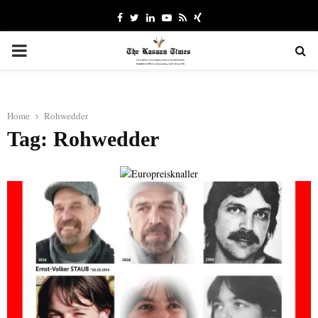
Facebook
Twitter
Linkedin
Youtube
Rss
Xing
PRIMARY
MENU
Home
Rohwedder
Tag: Rohwedder