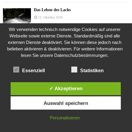
Das Leben des Lachs
12. Oktober 2020
Wir verwenden technisch notwendige Cookies auf unserer
Webseite sowie externe Dienste. Standardmäßig sind alle
Die Geschichte der Kubushäuser
externen Dienste deaktiviert. Sie können diese jedoch nach
9. Juli 2018
belieben aktivieren & deaktivieren. Für weitere Informationen
lesen Sie unsere Datenschutzbestimmungen.
Essenziell
Statistiken
Was ist denn das? -Mars „SOL 735“ Rover Curiosity
24. November 2015
✓ Akzeptieren
Diese Website verwendet Cookies. Durch die weitere Nutzung dieser
Die Brexit-Lüge (1/8 Teil)
Auswahl speichern
Website stimmst du der Verwendung von Cookies zu.
3. November 2019
IN ORDNUNG
Personalisieren