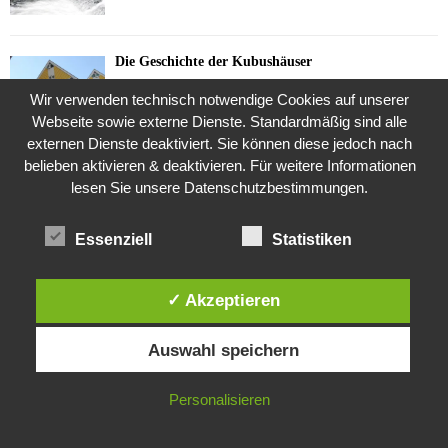
Die Geschichte der Kubushäuser
9. Juli 2018
Wir verwenden technisch notwendige Cookies auf unserer
Webseite sowie externe Dienste. Standardmäßig sind alle
externen Dienste deaktiviert. Sie können diese jedoch nach
belieben aktivieren & deaktivieren. Für weitere Informationen
Was ist denn das? -Mars „SOL 735“ Rover Curiosity
lesen Sie unsere Datenschutzbestimmungen.
24. November 2015
Essenziell
Statistiken
Die Brexit-Lüge (1/8 Teil)
3. November 2019
✓ Akzeptieren
Diese Website verwendet Cookies. Durch die weitere Nutzung dieser
Auswahl speichern
Website stimmst du der Verwendung von Cookies zu.
Die Straße radikalisiert jeden Tag ein Stückchen
mehr
IN ORDNUNG
Personalisieren
26. Oktober 2015