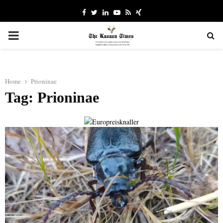
Facebook
Twitter
Linkedin
Youtube
Rss
Xing
PRIMARY
MENU
Home
Prioninae
Tag: Prioninae