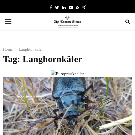
Facebook
Twitter
Linkedin
Youtube
Rss
Xing
PRIMARY
MENU
Home
Langhornkäfer
Tag: Langhornkäfer