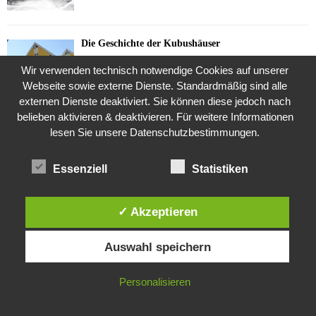
Die Geschichte der Kubushäuser
9. Juli 2018
Wir verwenden technisch notwendige Cookies auf unserer
Webseite sowie externe Dienste. Standardmäßig sind alle
externen Dienste deaktiviert. Sie können diese jedoch nach
belieben aktivieren & deaktivieren. Für weitere Informationen
Was ist denn das? -Mars „SOL 735“ Rover Curiosity
lesen Sie unsere Datenschutzbestimmungen.
24. November 2015
Essenziell
Statistiken
Die Brexit-Lüge (1/8 Teil)
3. November 2019
✓ Akzeptieren
Diese Website verwendet Cookies. Durch die weitere Nutzung dieser
Auswahl speichern
Website stimmst du der Verwendung von Cookies zu.
Die Straße radikalisiert jeden Tag ein Stückchen
mehr
IN ORDNUNG
Personalisieren
26. Oktober 2015