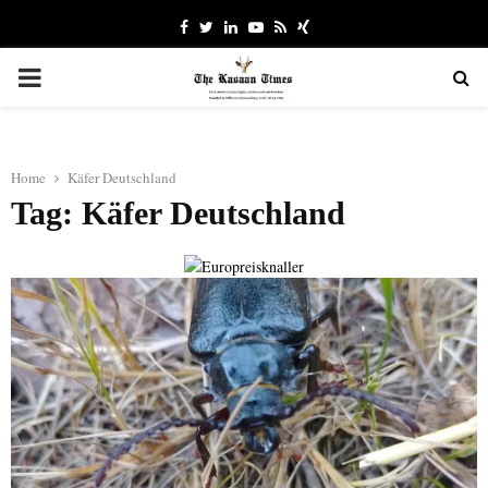
Facebook
Twitter
Linkedin
Youtube
Rss
Xing
PRIMARY
MENU
Home
Käfer Deutschland
Tag: Käfer Deutschland