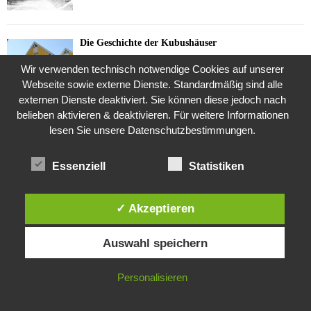
Die Geschichte der Kubushäuser
9. Juli 2018
Wir verwenden technisch notwendige Cookies auf unserer
Webseite sowie externe Dienste. Standardmäßig sind alle
externen Dienste deaktiviert. Sie können diese jedoch nach
belieben aktivieren & deaktivieren. Für weitere Informationen
Was ist denn das? -Mars „SOL 735“ Rover Curiosity
lesen Sie unsere Datenschutzbestimmungen.
24. November 2015
Essenziell
Statistiken
Die Brexit-Lüge (1/8 Teil)
3. November 2019
✓ Akzeptieren
Diese Website verwendet Cookies. Durch die weitere Nutzung dieser
Auswahl speichern
Website stimmst du der Verwendung von Cookies zu.
Die Straße radikalisiert jeden Tag ein Stückchen
mehr
IN ORDNUNG
Personalisieren
26. Oktober 2015