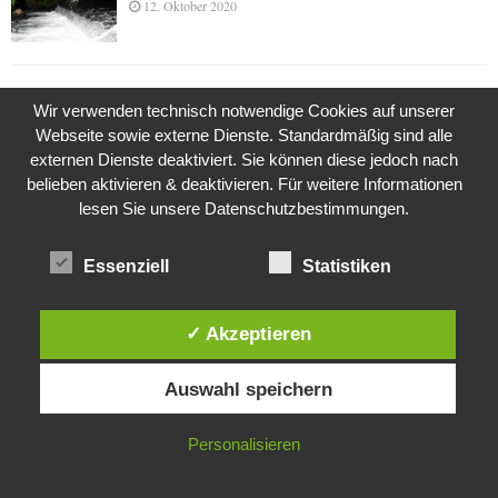
12. Oktober 2020
Die Geschichte der Kubushäuser
Wir verwenden technisch notwendige Cookies auf unserer
9. Juli 2018
Webseite sowie externe Dienste. Standardmäßig sind alle
externen Dienste deaktiviert. Sie können diese jedoch nach
belieben aktivieren & deaktivieren. Für weitere Informationen
lesen Sie unsere Datenschutzbestimmungen.
Was ist denn das? -Mars „SOL 735“ Rover Curiosity
24. November 2015
Essenziell
Statistiken
Die Brexit-Lüge (1/8 Teil)
✓ Akzeptieren
3. November 2019
Diese Website verwendet Cookies. Durch die weitere Nutzung dieser
Auswahl speichern
Website stimmst du der Verwendung von Cookies zu.
IN ORDNUNG
Die Straße radikalisiert jeden Tag ein Stückchen
Personalisieren
mehr
26. Oktober 2015