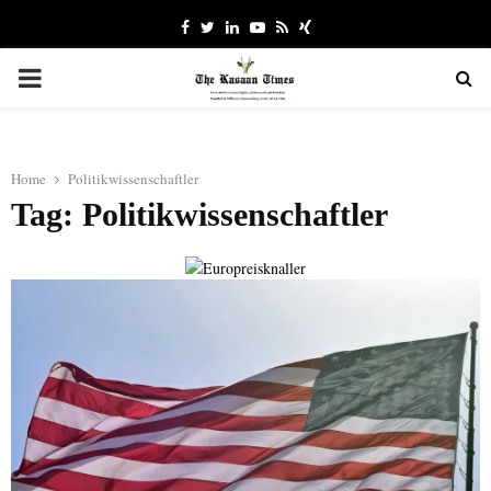
Facebook
Twitter
Linkedin
Youtube
Rss
Xing
PRIMARY
MENU
Home
Politikwissenschaftler
Tag: Politikwissenschaftler