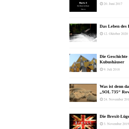
20. Juni 2017
Das Leben des 
12. Oktober 2020
Die Geschichte
Kubushäuser
9. Juli 2018
Was ist denn d
„SOL 735“ Rov
24. November 20
Die Brexit-Lüge
3. November 201