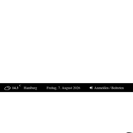
C
Hamburg
Freitag, 7. August 2026
Anmelden / Beitreten
14.3
Marokko muss für den Angriff auf Ceuta…