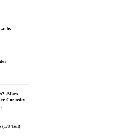
Lachs
 der
as? -Mars
er Curiosity
15
 (1/8 Teil)
9