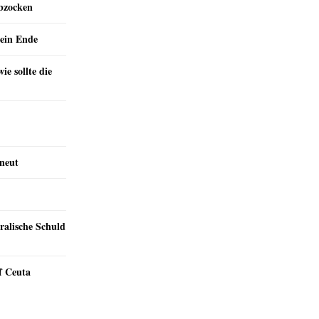
abzocken
ein Ende
e sollte die
rneut
ralische Schuld
f Ceuta