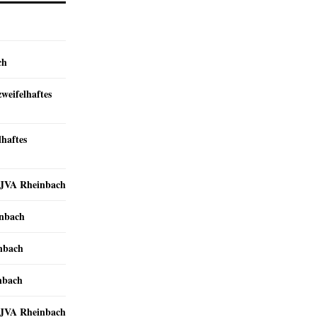
ch
zweifelhaftes
lhaftes
r JVA Rheinbach
inbach
inbach
nbach
r JVA Rheinbach