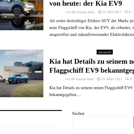
von heute: der Kia EV9
von
the kasaan times
30. Mai 2023
0
Als erstes dreireihiger Elektro-SUV der Marke prä
neue Flaggschiff von Kia, der EV9, als robustes, 
ausgereiftes und zukunftsweisendes Elektrofahrzeu
Automobil
Kia hat Details zu seinem 
Flaggschiff EV9 bekanntge
von
the kasaan times
29. März 2023
0
Kia hat Details zu seinem neuen Flaggschiff EV9
bekanntgegeben....
Suchen