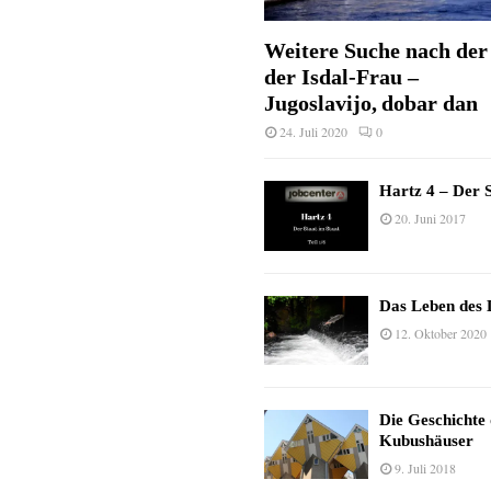
Weitere Suche nach der 
der Isdal-Frau –
Jugoslavijo, dobar dan
24. Juli 2020
0
Hartz 4 – Der S
20. Juni 2017
Das Leben des 
12. Oktober 2020
Die Geschichte
Kubushäuser
9. Juli 2018