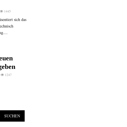
1445
sentiert sich das
technisch
g....
neuen
geben
1247
SUCHEN