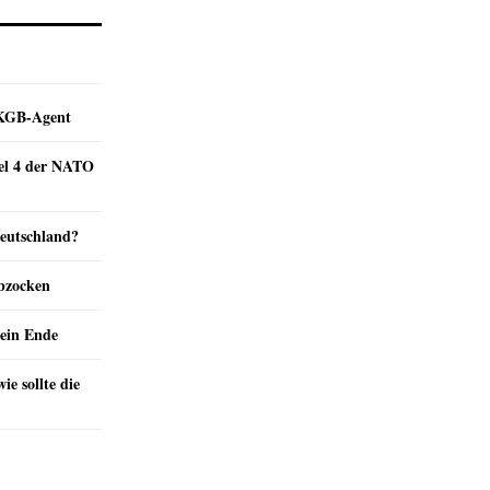
e KGB-Agent
kel 4 der NATO
Deutschland?
abzocken
ein Ende
e sollte die