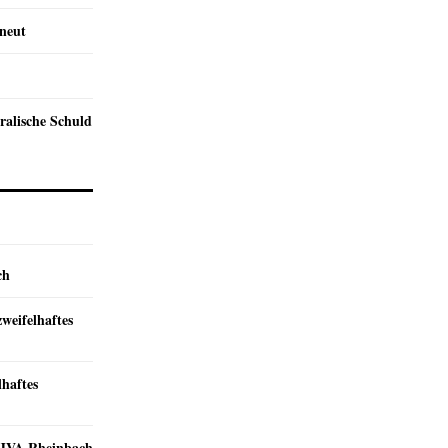
rneut
ralische Schuld
ch
zweifelhaftes
lhaftes
r JVA Rheinbach