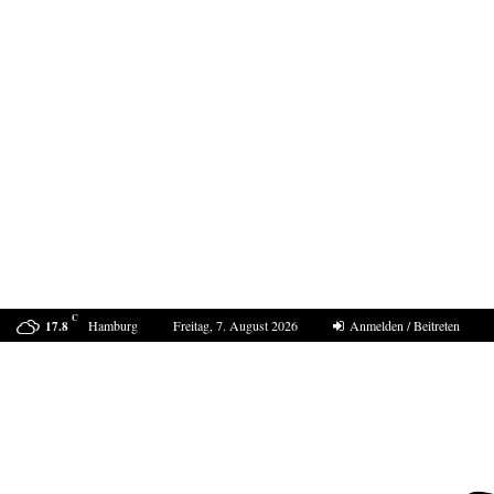
C
Hamburg
Freitag, 7. August 2026
Anmelden / Beitreten
17.8
ProDogRomania e.V. weist die moralische Schuld dem…