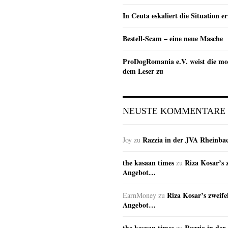
In Ceuta eskaliert die Situation e
Bestell-Scam – eine neue Masche
ProDogRomania e.V. weist die mo
dem Leser zu
NEUSTE KOMMENTARE
Razzia in der JVA Rheinba
Joy
zu
the kasaan times
Riza Kosar’s 
zu
Angebot…
Riza Kosar’s zweife
EarnMoney
zu
Angebot…
the kasaan times
Razzia in de
zu