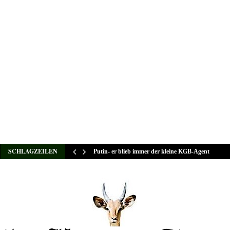
SCHLAGZEILEN
Putin- er blieb immer der kleine KGB-Agent