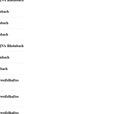
inbach
inbach
nbach
r JVA Rheinbach
inbach
nbach
zweifelhaftes
zweifelhaftes
zweifelhaftes