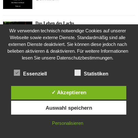
Das Leben des Lachs
Wir verwenden technisch notwendige Cookies auf unserer
12. Oktober 2020
Webseite sowie externe Dienste. Standardmäßig sind alle
externen Dienste deaktiviert. Sie können diese jedoch nach
belieben aktivieren & deaktivieren. Für weitere Informationen
Die Geschichte der Kubushäuser
lesen Sie unsere Datenschutzbestimmungen.
9. Juli 2018
Essenziell
Statistiken
Was ist denn das? -Mars „SOL 735“ Rover Curiosity
✓ Akzeptieren
24. November 2015
Diese Website verwendet Cookies. Durch die weitere Nutzung dieser
Auswahl speichern
Website stimmst du der Verwendung von Cookies zu.
Die Brexit-Lüge (1/8 Teil)
IN ORDNUNG
Personalisieren
3. November 2019