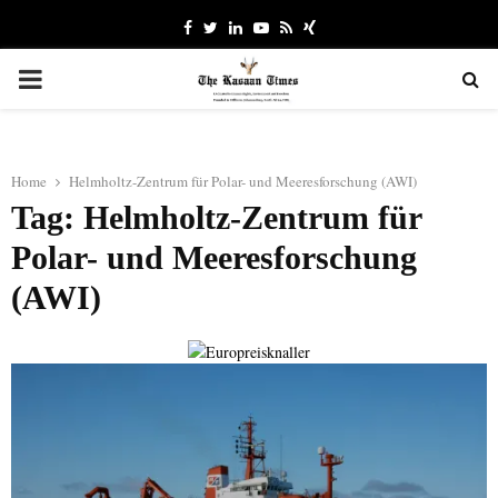
Facebook
Twitter
Linkedin
Youtube
Rss
Xing
PRIMARY
MENU
Home
Helmholtz-Zentrum für Polar- und Meeresforschung (AWI)
Tag: Helmholtz-Zentrum für
Polar- und Meeresforschung
(AWI)