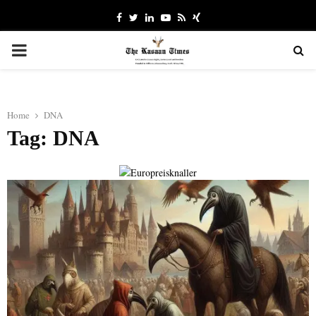
Facebook
Twitter
Linkedin
Youtube
Rss
Xing
PRIMARY
MENU
Home
DNA
Tag: DNA