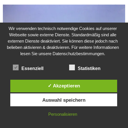
Wir verwenden technisch notwendige Cookies auf unserer
Webseite sowie externe Dienste. Standardmäßig sind alle
externen Dienste deaktiviert. Sie können diese jedoch nach
belieben aktivieren & deaktivieren. Für weitere Informationen
lesen Sie unsere Datenschutzbestimmungen.
Essenziell
Statistiken
✓ Akzeptieren
Weitere Suche nach der Identität der Isdal-Frau –
Jugoslavijo, dobar dan
Diese Website verwendet Cookies. Durch die weitere Nutzung dieser
24. Juli 2020
0
Auswahl speichern
Website stimmst du der Verwendung von Cookies zu.
Hartz 4 – Der Staat im Staat
IN ORDNUNG
Personalisieren
20. Juni 2017