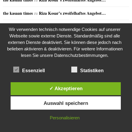
the kasaan times
Riza Kosar’s zweifelhaftes Angebot…
zu
the kasaan times
Riza Kosar’s zweifelhaftes Angebot…
zu
Wir verwenden technisch notwendige Cookies auf unserer
Webseite sowie externe Dienste. Standardmäßig sind alle
the kasaan times
Riza Kosar’s zweifelhaftes Angebot…
zu
externen Dienste deaktiviert. Sie können diese jedoch nach
belieben aktivieren & deaktivieren. Für weitere Informationen
the kasaan times
Riza Kosar’s zweifelhaftes Angebot…
zu
lesen Sie unsere Datenschutzbestimmungen.
Essenziell
Statistiken
GERN GELESEN
✓ Akzeptieren
Diese Website verwendet Cookies. Durch die weitere Nutzung dieser
Auswahl speichern
Website stimmst du der Verwendung von Cookies zu.
IN ORDNUNG
Personalisieren