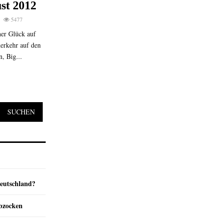
st 2012
5477
ner Glück auf
erkehr auf den
, Big...
SUCHEN
Deutschland?
abzocken