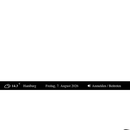
C
Hamburg
Freitag, 7. August 2026
Anmelden / Beitreten
14.3
Der Sommer 2040 in Europa