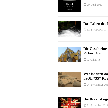
20. Juni 2017
Das Leben des 
12. Oktober 2020
Die Geschichte
Kubushäuser
9. Juli 2018
Was ist denn d
„SOL 735“ Rov
24. November 20
Die Brexit-Lüge
3. November 201