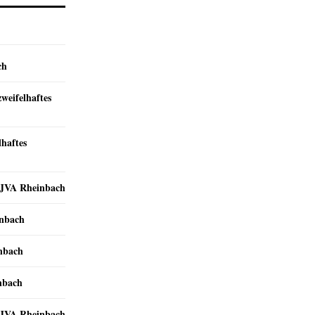
ch
zweifelhaftes
lhaftes
r JVA Rheinbach
inbach
inbach
nbach
r JVA Rheinbach