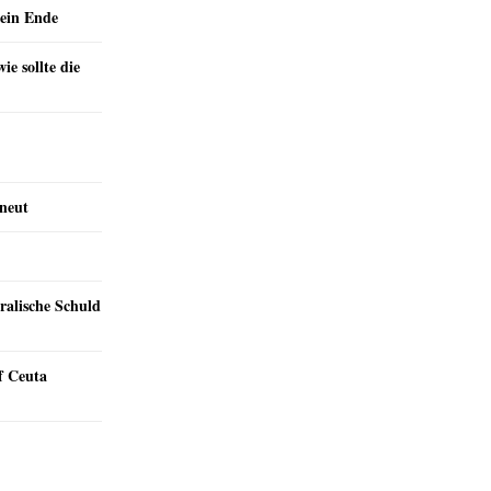
ein Ende
e sollte die
rneut
ralische Schuld
f Ceuta