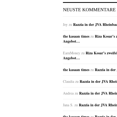
NEUSTE KOMMENTARE
Razzia in der JVA Rheinba
Joy
zu
the kasaan times
Riza Kosar’s 
zu
Angebot…
Riza Kosar’s zweife
EarnMoney
zu
Angebot…
the kasaan times
Razzia in de
zu
Razzia in der JVA Rhe
Claudia
zu
Razzia in der JVA Rhe
Andrea
zu
Razzia in der JVA Rhei
Jana S.
zu
the kasaan times
Razzia in de
zu