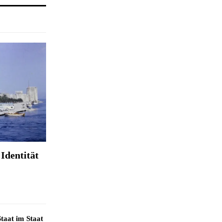
Identität
taat im Staat