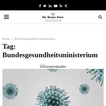
Facebook
Twitter
Linkedin
Youtube
Rss
Xing
PRIMARY
MENU
Home
Bundesgesundheitsministerium
Tag:
Bundesgesundheitsministerium