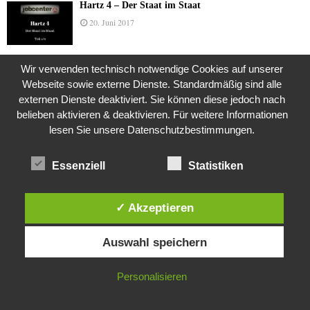
Hartz 4 – Der Staat im Staat
20. Juni 2017
Wir verwenden technisch notwendige Cookies auf unserer
Das Leben des Lachs
Webseite sowie externe Dienste. Standardmäßig sind alle
12. Oktober 2020
externen Dienste deaktiviert. Sie können diese jedoch nach
belieben aktivieren & deaktivieren. Für weitere Informationen
lesen Sie unsere Datenschutzbestimmungen.
Die Geschichte der Kubushäuser
Essenziell
Statistiken
9. Juli 2018
✓ Akzeptieren
Was ist denn das? -Mars „SOL 735“ Rover Curiosity
Diese Website verwendet Cookies. Durch die weitere Nutzung dieser
24. November 2015
Auswahl speichern
Website stimmst du der Verwendung von Cookies zu.
IN ORDNUNG
Personalisieren
Die Brexit-Lüge (1/8 Teil)