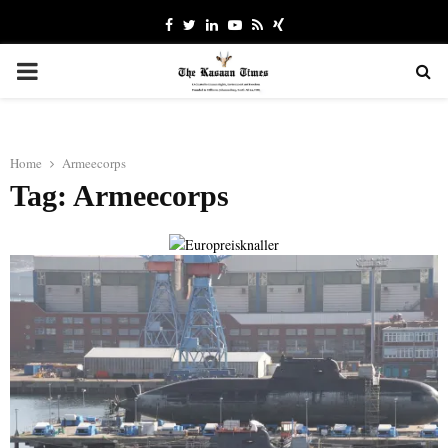
Facebook
Twitter
Linkedin
Youtube
Rss
Xing
PRIMARY
MENU
Home
Armeecorps
Tag: Armeecorps