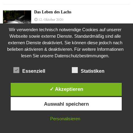
Das Leben des Lachs
12. Oktober 2020
Wir verwenden technisch notwendige Cookies auf unserer
Webseite sowie externe Dienste. Standardmäßig sind alle
externen Dienste deaktiviert. Sie können diese jedoch nach
Die Geschichte der Kubushäuser
belieben aktivieren & deaktivieren. Für weitere Informationen
9. Juli 2018
lesen Sie unsere Datenschutzbestimmungen.
Essenziell
Statistiken
Was ist denn das? -Mars „SOL 735“ Rover Curiosity
24. November 2015
✓ Akzeptieren
Diese Website verwendet Cookies. Durch die weitere Nutzung dieser
Auswahl speichern
Website stimmst du der Verwendung von Cookies zu.
Die Brexit-Lüge (1/8 Teil)
3. November 2019
IN ORDNUNG
Personalisieren