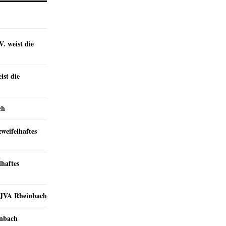
. weist die
st die
ch
zweifelhaftes
lhaftes
r JVA Rheinbach
inbach