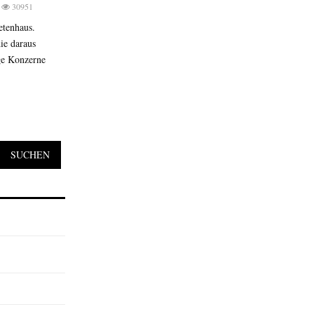
30951
etenhaus.
ie daraus
ge Konzerne
SUCHEN