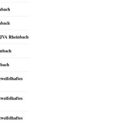
inbach
nbach
r JVA Rheinbach
inbach
nbach
zweifelhaftes
zweifelhaftes
zweifelhaftes