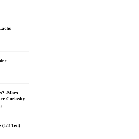
Lachs
 der
as? -Mars
er Curiosity
15
 (1/8 Teil)
9