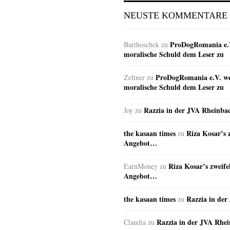
NEUSTE KOMMENTARE
ProDogRomania e.V
Barthoschek
zu
moralische Schuld dem Leser zu
ProDogRomania e.V. wei
Zeltner
zu
moralische Schuld dem Leser zu
Razzia in der JVA Rheinba
Joy
zu
the kasaan times
Riza Kosar’s 
zu
Angebot…
Riza Kosar’s zweife
EarnMoney
zu
Angebot…
the kasaan times
Razzia in de
zu
Razzia in der JVA Rhe
Claudia
zu