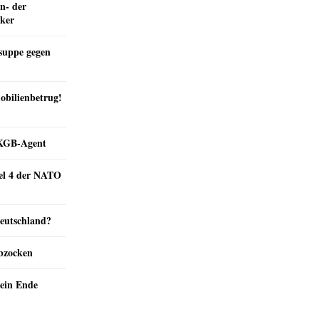
n- der
nker
suppe gegen
obilienbetrug!
e KGB-Agent
kel 4 der NATO
Deutschland?
abzocken
ein Ende