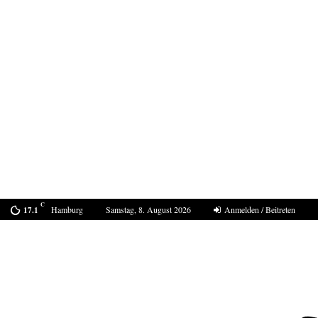
C
Hamburg
Samstag, 8. August 2026
Anmelden / Beitreten
17.1
Mordfall Weimar- 40 Jahre und kein Ende