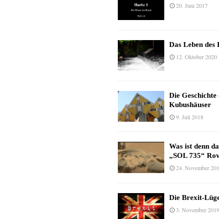
20. Juni 2017
Das Leben des 
12. Oktober 2020
Die Geschichte
Kubushäuser
9. Juli 2018
Was ist denn d
„SOL 735“ Rov
24. November 20
Die Brexit-Lüge
3. November 201