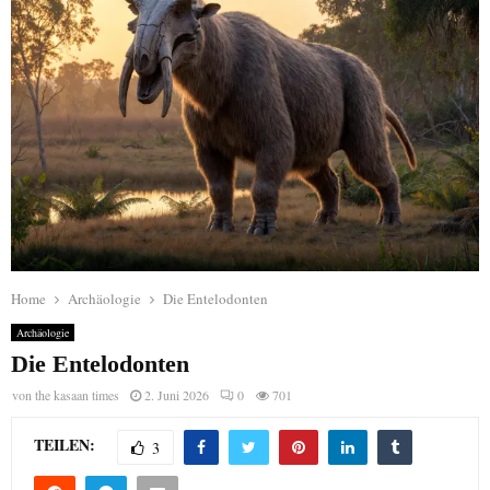
Home
Archäologie
Die Entelodonten
Archäologie
Die Entelodonten
von
the kasaan times
2. Juni 2026
0
701
TEILEN:
3