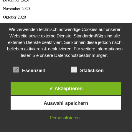
November 2020
Oktober 2020
September 2020
Wir verwenden technisch notwendige Cookies auf unserer
August 2020
Webseite sowie externe Dienste. Standardmäßig sind alle
externen Dienste deaktiviert. Sie können diese jedoch nach
Juli 2020
belieben aktivieren & deaktivieren. Für weitere Informationen
Juni 2020
lesen Sie unsere Datenschutzbestimmungen.
Mai 2020
April 2020
Essenziell
Statistiken
März 2020
Februar 2020
✓ Akzeptieren
Januar 2020
Diese Website verwendet Cookies. Durch die weitere Nutzung dieser
Dezember 2019
Auswahl speichern
Website stimmst du der Verwendung von Cookies zu.
November 2019
IN ORDNUNG
Personalisieren
Oktober 2019
September 2019