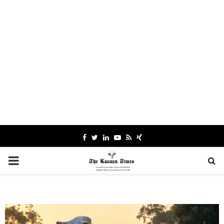
Facebook
Twitter
Linkedin
Youtube
Rss
Xing
PRIMARY
MENU