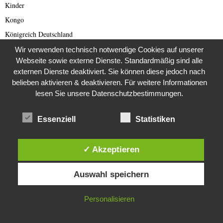
Kinder
Kongo
Königreich Deutschland
Kriminalfälle
Wir verwenden technisch notwendige Cookies auf unserer
Webseite sowie externe Dienste. Standardmäßig sind alle
Kriminalgeschichte
externen Dienste deaktiviert. Sie können diese jedoch nach
Kriminalität
belieben aktivieren & deaktivieren. Für weitere Informationen
Kunst
lesen Sie unsere Datenschutzbestimmungen.
Kurioses
Essenziell
Statistiken
Kurzmeldungen
Landwirtschaft
✓ Akzeptieren
Lateinamerika
Letzte Generation
Diese Website verwendet Cookies. Durch die weitere Nutzung dieser
Auswahl speichern
Website stimmst du der Verwendung von Cookies zu.
Lost Places
Lotterie
IN ORDNUNG
Personalisieren
Love und Dating Scam
Mars