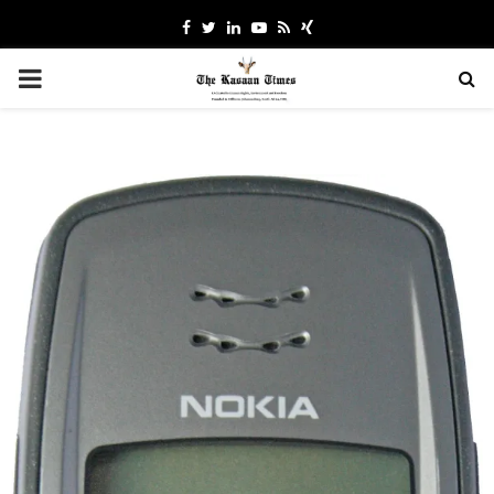
Facebook
Twitter
Linkedin
Youtube
Rss
Xing
PRIMARY
MENU