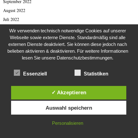
September 2022
August 2022
Juli 2022
Juni 2022
Wir verwenden technisch notwendige Cookies auf unserer
Mai 2022
Webseite sowie externe Dienste. Standardmäßig sind alle
externen Dienste deaktiviert. Sie können diese jedoch nach
April 2022
belieben aktivieren & deaktivieren. Für weitere Informationen
März 2022
lesen Sie unsere Datenschutzbestimmungen.
Februar 2022
Januar 2022
Essenziell
Statistiken
Dezember 2021
November 2021
✓ Akzeptieren
Oktober 2021
Diese Website verwendet Cookies. Durch die weitere Nutzung dieser
Auswahl speichern
Website stimmst du der Verwendung von Cookies zu.
September 2021
August 2021
IN ORDNUNG
Personalisieren
Juli 2021
Juni 2021