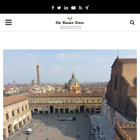
Facebook
Twitter
Linkedin
Youtube
Rss
Xing
PRIMARY
MENU