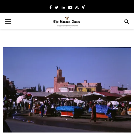
Facebook
Twitter
Linkedin
Youtube
Rss
Xing
PRIMARY
MENU