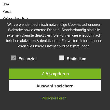
USA
Venus
Verbraucherschutz
Wir verwenden technisch notwendige Cookies auf unserer
Verlassene Orte
Webseite sowie externe Dienste. Standardmäßig sind alle
Vermisste
externen Dienste deaktiviert. Sie können diese jedoch nach
Verschwörungstheorien
belieben aktivieren & deaktivieren. Für weitere Informationen
lesen Sie unsere Datenschutzbestimmungen.
Versteinerungen
Verstorben
Essenziell
Statistiken
Video
Videos
✓ Akzeptieren
Von der Redaktion empfohlen
Diese Website verwendet Cookies. Durch die weitere Nutzung dieser
Voyage et Auberge
Auswahl speichern
Website stimmst du der Verwendung von Cookies zu.
Was wurde eigentlich aus dieser ….?
Weihnachten
IN ORDNUNG
Personalisieren
Weimarer Republik