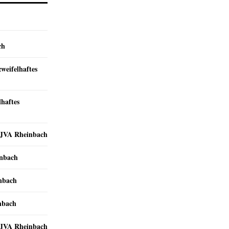
ch
zweifelhaftes
lhaftes
r JVA Rheinbach
inbach
inbach
nbach
r JVA Rheinbach