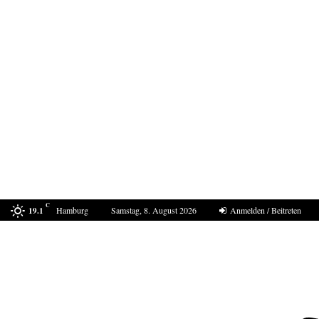
C
Hamburg
Samstag, 8. August 2026
Anmelden / Beitreten
19.1
In Ceuta eskaliert die Situation erneut