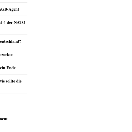
e KGB-Agent
kel 4 der NATO
Deutschland?
abzocken
ein Ende
e sollte die
rneut