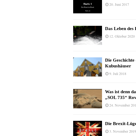
20. Juni 2017
Das Leben des 
12. Oktober 2020
Die Geschichte
Kubushäuser
9. Juli 2018
Was ist denn d
„SOL 735“ Rov
24. November 20
Die Brexit-Lüge
3. November 201