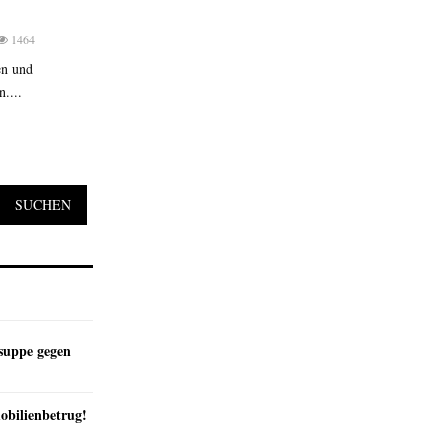
1464
en und
....
SUCHEN
suppe gegen
obilienbetrug!