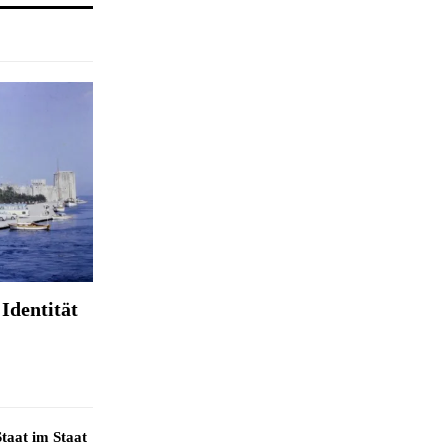
Identität
taat im Staat