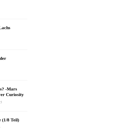
Lachs
 der
as? -Mars
er Curiosity
15
 (1/8 Teil)
9