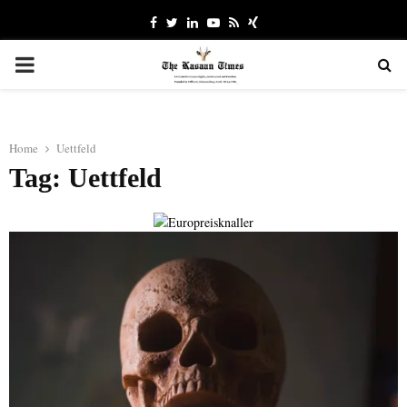
Facebook
Twitter
Linkedin
Youtube
Rss
Xing
PRIMARY
MENU
Home
Uettfeld
Tag: Uettfeld