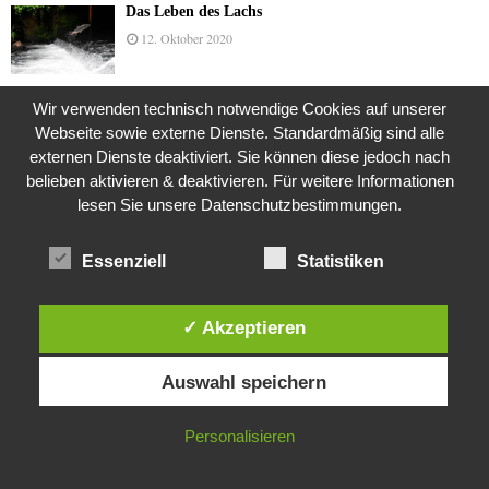
Das Leben des Lachs
12. Oktober 2020
Wir verwenden technisch notwendige Cookies auf unserer
Die Geschichte der Kubushäuser
Webseite sowie externe Dienste. Standardmäßig sind alle
9. Juli 2018
externen Dienste deaktiviert. Sie können diese jedoch nach
belieben aktivieren & deaktivieren. Für weitere Informationen
lesen Sie unsere Datenschutzbestimmungen.
Was ist denn das? -Mars „SOL 735“ Rover Curiosity
Essenziell
Statistiken
24. November 2015
✓ Akzeptieren
Die Brexit-Lüge (1/8 Teil)
Diese Website verwendet Cookies. Durch die weitere Nutzung dieser
3. November 2019
Auswahl speichern
Website stimmst du der Verwendung von Cookies zu.
IN ORDNUNG
Personalisieren
Die Straße radikalisiert jeden Tag ein Stückchen
mehr