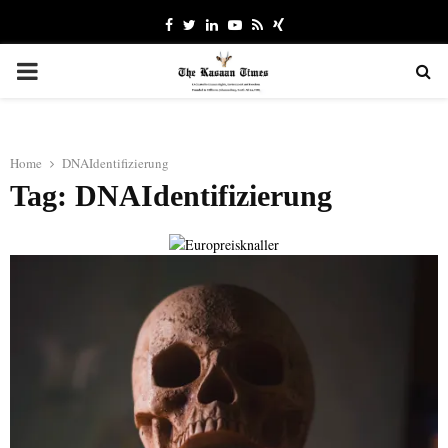
Facebook
Twitter
Linkedin
Youtube
Rss
Xing
PRIMARY
MENU
Home
DNAIdentifizierung
Tag: DNAIdentifizierung