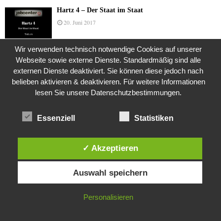
Hartz 4 – Der Staat im Staat
20. Juni 2017
Wir verwenden technisch notwendige Cookies auf unserer
Webseite sowie externe Dienste. Standardmäßig sind alle
Das Leben des Lachs
externen Dienste deaktiviert. Sie können diese jedoch nach
12. Oktober 2020
belieben aktivieren & deaktivieren. Für weitere Informationen
lesen Sie unsere Datenschutzbestimmungen.
Die Geschichte der Kubushäuser
Essenziell
Statistiken
9. Juli 2018
✓ Akzeptieren
Diese Website verwendet Cookies. Durch die weitere Nutzung dieser
Was ist denn das? -Mars „SOL 735“ Rover Curiosity
Auswahl speichern
Website stimmst du der Verwendung von Cookies zu.
24. November 2015
IN ORDNUNG
Personalisieren
Die Brexit-Lüge (1/8 Teil)