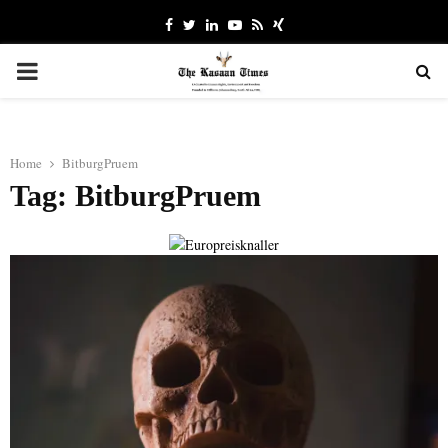
Facebook
Twitter
Linkedin
Youtube
Rss
Xing
PRIMARY
MENU
Home
BitburgPruem
Tag: BitburgPruem