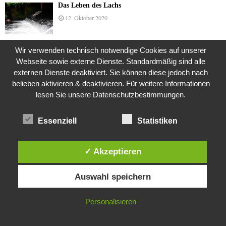
Das Leben des Lachs
12. Oktober 2020
Wir verwenden technisch notwendige Cookies auf unserer
Die Geschichte der Kubushäuser
Webseite sowie externe Dienste. Standardmäßig sind alle
9. Juli 2018
externen Dienste deaktiviert. Sie können diese jedoch nach
belieben aktivieren & deaktivieren. Für weitere Informationen
lesen Sie unsere Datenschutzbestimmungen.
Was ist denn das? -Mars „SOL 735“ Rover Curiosity
Essenziell
Statistiken
24. November 2015
✓ Akzeptieren
Die Brexit-Lüge (1/8 Teil)
Diese Website verwendet Cookies. Durch die weitere Nutzung dieser
3. November 2019
Auswahl speichern
Website stimmst du der Verwendung von Cookies zu.
IN ORDNUNG
Personalisieren
Die Straße radikalisiert jeden Tag ein Stückchen
mehr