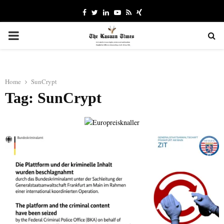
Facebook
Twitter
Linkedin
Youtube
Rss
Xing
PRIMARY
MENU
Home
SunCrypt
Tag: SunCrypt