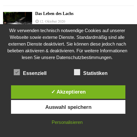
Das Leben des Lachs
12. Oktober 2020
Wir verwenden technisch notwendige Cookies auf unserer
Webseite sowie externe Dienste. Standardmäßig sind alle
externen Dienste deaktiviert. Sie können diese jedoch nach
Die Geschichte der Kubushäuser
belieben aktivieren & deaktivieren. Für weitere Informationen
9. Juli 2018
lesen Sie unsere Datenschutzbestimmungen.
Essenziell
Statistiken
Was ist denn das? -Mars „SOL 735“ Rover Curiosity
24. November 2015
✓ Akzeptieren
Diese Website verwendet Cookies. Durch die weitere Nutzung dieser
Auswahl speichern
Website stimmst du der Verwendung von Cookies zu.
Die Brexit-Lüge (1/8 Teil)
3. November 2019
IN ORDNUNG
Personalisieren