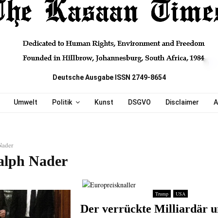
Deutsche Ausgabe ISSN 2749-8654
Umwelt
Politik
Kunst
DSGVO
Disclaimer
A
Nader
alph Nader
Trump
USA
Der verrückte Milliardär u