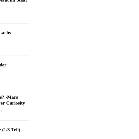
taat im Staat
Lachs
 der
as? -Mars
er Curiosity
15
 (1/8 Teil)
9