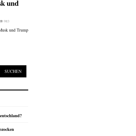
sk und
983
d Musk und Trump
SUCHEN
Deutschland?
abzocken