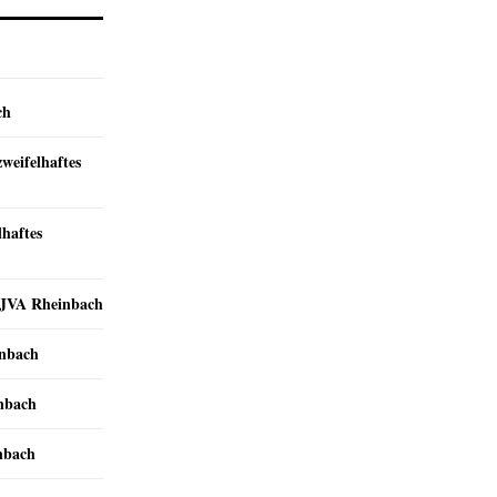
ch
zweifelhaftes
lhaftes
r JVA Rheinbach
inbach
inbach
nbach