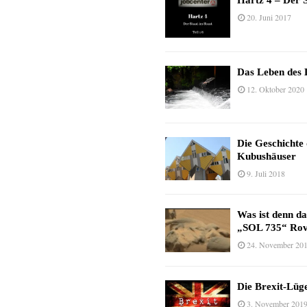
Hartz 4 – Der S
20. Juni 2017
Das Leben des 
12. Oktober 2020
Die Geschichte
Kubushäuser
9. Juli 2018
Was ist denn d
„SOL 735“ Rov
24. November 20
Die Brexit-Lüge
3. November 201