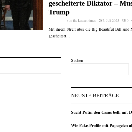
gescheiterte Diktator – Mu
Trump
von
the kasaan times
7. Juli 2025
0
Mit ihrem Streit über die Big Beautiful Bill sin
gescheitert...
Suchen
NEUSTE BEITRÄGE
Sucht Putin den Casus belli mit 
Wie Fake-Profile mit Papageien 