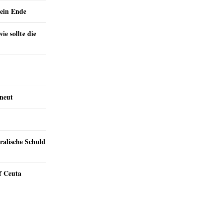
ein Ende
e sollte die
rneut
ralische Schuld
f Ceuta