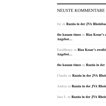
NEUSTE KOMMENTARE
Razzia in der JVA Rheinba
Joy
zu
the kasaan times
Riza Kosar’s 
zu
Angebot…
Riza Kosar’s zweife
EarnMoney
zu
Angebot…
the kasaan times
Razzia in de
zu
Razzia in der JVA Rhe
Claudia
zu
Razzia in der JVA Rhe
Andrea
zu
Razzia in der JVA Rhei
Jana S.
zu