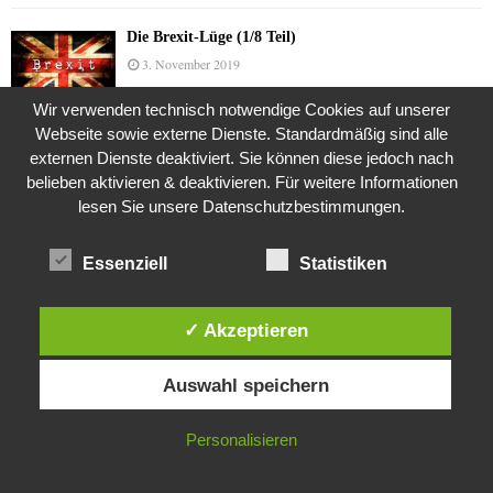
Die Brexit-Lüge (1/8 Teil)
3. November 2019
Wir verwenden technisch notwendige Cookies auf unserer
Webseite sowie externe Dienste. Standardmäßig sind alle
Die Straße radikalisiert jeden Tag ein Stückchen
externen Dienste deaktiviert. Sie können diese jedoch nach
mehr
belieben aktivieren & deaktivieren. Für weitere Informationen
26. Oktober 2015
lesen Sie unsere Datenschutzbestimmungen.
Essenziell
Statistiken
Mit S-Elvis in Walle
18. April 2011
✓ Akzeptieren
Diese Website verwendet Cookies. Durch die weitere Nutzung dieser
Grube Frankenholz- ein kulturelles Kleinod erwacht
Auswahl speichern
Website stimmst du der Verwendung von Cookies zu.
zu neuem Leben
17. Mai 2020
IN ORDNUNG
Personalisieren