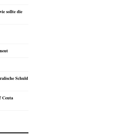
e sollte die
rneut
ralische Schuld
f Ceuta