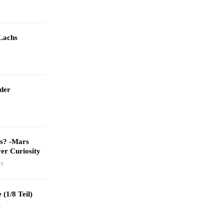
Lachs
 der
as? -Mars
er Curiosity
15
 (1/8 Teil)
9