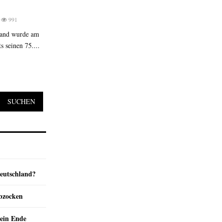
991
land wurde am
s seinen 75....
SUCHEN
Deutschland?
abzocken
ein Ende