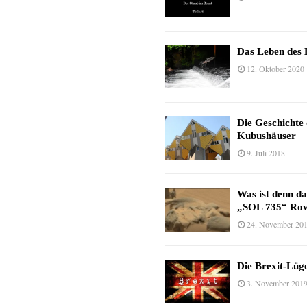
Das Leben des 
12. Oktober 2020
Die Geschichte
Kubushäuser
9. Juli 2018
Was ist denn d
„SOL 735“ Rov
24. November 20
Die Brexit-Lüge
3. November 201