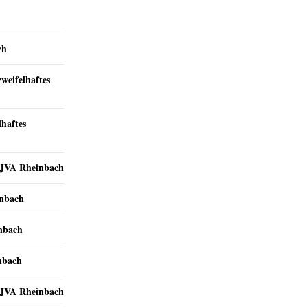
ch
zweifelhaftes
lhaftes
r JVA Rheinbach
inbach
inbach
nbach
r JVA Rheinbach