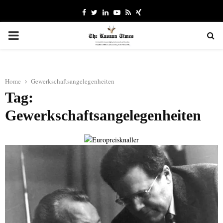
Facebook
Twitter
Linkedin
Youtube
Rss
Xing
PRIMARY
MENU
Home
Gewerkschaftsangelegenheiten
Tag:
Gewerkschaftsangelegenheiten