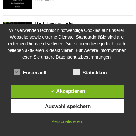
Das Leben des Lachs
Wir verwenden technisch notwendige Cookies auf unserer
12. Oktober 2020
Webseite sowie externe Dienste. Standardmäßig sind alle
externen Dienste deaktiviert. Sie können diese jedoch nach
belieben aktivieren & deaktivieren. Für weitere Informationen
Die Geschichte der Kubushäuser
lesen Sie unsere Datenschutzbestimmungen.
9. Juli 2018
Essenziell
Statistiken
Was ist denn das? -Mars „SOL 735“ Rover Curiosity
✓ Akzeptieren
24. November 2015
Diese Website verwendet Cookies. Durch die weitere Nutzung dieser
Auswahl speichern
Website stimmst du der Verwendung von Cookies zu.
Die Brexit-Lüge (1/8 Teil)
IN ORDNUNG
Personalisieren
3. November 2019