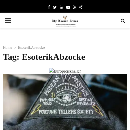
Facebook
Twitter
Linkedin
Youtube
Rss
Xing
PRIMARY
MENU
Home
EsoterikAbzocke
Tag: EsoterikAbzocke