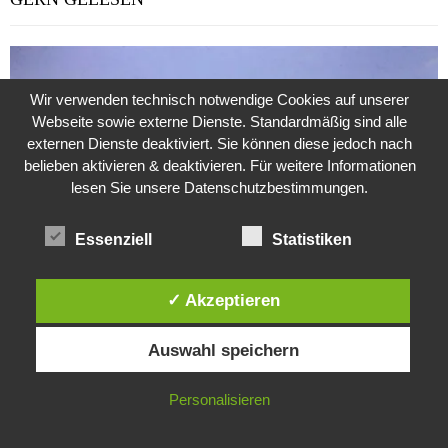
Wir verwenden technisch notwendige Cookies auf unserer
Webseite sowie externe Dienste. Standardmäßig sind alle
externen Dienste deaktiviert. Sie können diese jedoch nach
belieben aktivieren & deaktivieren. Für weitere Informationen
lesen Sie unsere Datenschutzbestimmungen.
Essenziell
Statistiken
✓ Akzeptieren
Diese Website verwendet Cookies. Durch die weitere Nutzung dieser
Weitere Suche nach der Identität der Isdal-Frau –
Auswahl speichern
Website stimmst du der Verwendung von Cookies zu.
Jugoslavijo, dobar dan
24. Juli 2020
0
IN ORDNUNG
Personalisieren
Hartz 4 – Der Staat im Staat