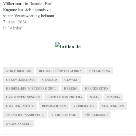
Völkermord in Ruanda- Paul
Kagame hat sich niemals zu
seiner Verantwortung bekannt
7. April 2024
In "Afrika"
2.OKTOBER 1904
DEUTSCH-SÜDWESTAFRIKA
ENTEIGNUNG
GEFANGENNAHME
GENOZID
GEWALT
HEIDEMARIE WIECZOREK-ZEUL
HERERO
KRANKHEITEN
LANDENTEIGNUNGEN
LOTHAR VON TROTHA
NAMA
NAMIBIA
OMAHEKE-WÜSTE
REPARATIONEN
VERDURSTEN
VERHUNGERN
VERNICHTUNGSBEFEHL
VIEHDIEBSTAHL
VÖLKERMORD
ZWANGSARBEIT