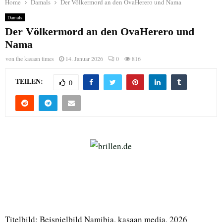
Home
Damals
Der Völkermord an den OvaHerero und Nama
Damals
Der Völkermord an den OvaHerero und
Nama
von
the kasaan times
14. Januar 2026
0
816
TEILEN:
0
Titelbild: Beispielbild Namibia, kasaan media, 2026