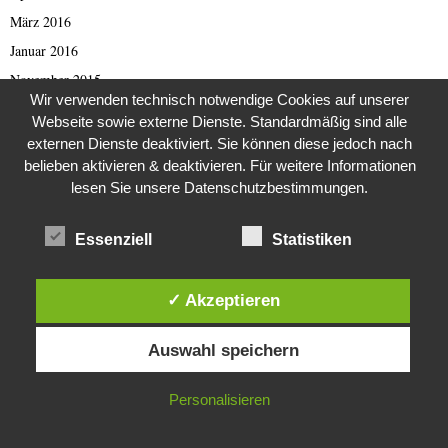
März 2016
Januar 2016
November 2015
Wir verwenden technisch notwendige Cookies auf unserer
Oktober 2015
Webseite sowie externe Dienste. Standardmäßig sind alle
September 2015
externen Dienste deaktiviert. Sie können diese jedoch nach
belieben aktivieren & deaktivieren. Für weitere Informationen
August 2015
lesen Sie unsere Datenschutzbestimmungen.
Juni 2015
September 2012
Essenziell
Statistiken
August 2012
Juli 2012
✓ Akzeptieren
Mai 2012
Diese Website verwendet Cookies. Durch die weitere Nutzung dieser
April 2012
Auswahl speichern
Website stimmst du der Verwendung von Cookies zu.
März 2012
IN ORDNUNG
Januar 2012
Personalisieren
Dezember 2011