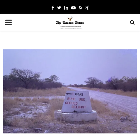
Facebook
Twitter
Linkedin
Youtube
Rss
Xing
PRIMARY
MENU